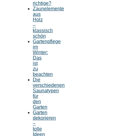
richtige?
Zaunelemente
aus
Holz
–
klassisch
schön
Gartenpflege
im
Winter:
Das
ist
zu
beachten
Die
verschiedenen
Saunatypen
für
den
Garten
Garten
dekorieren
–
tolle
Ideen