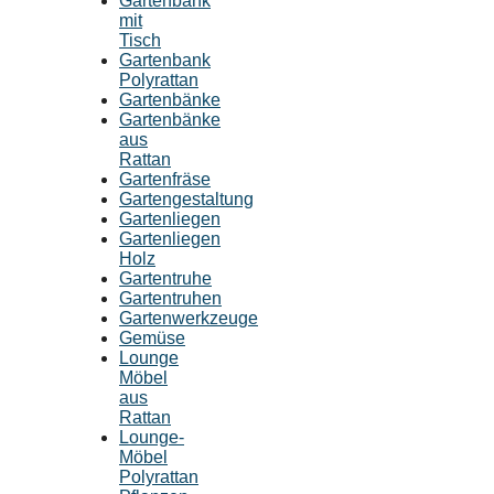
Gartenbank
mit
Tisch
Gartenbank
Polyrattan
Gartenbänke
Gartenbänke
aus
Rattan
Gartenfräse
Gartengestaltung
Gartenliegen
Gartenliegen
Holz
Gartentruhe
Gartentruhen
Gartenwerkzeuge
Gemüse
Lounge
Möbel
aus
Rattan
Lounge-
Möbel
Polyrattan