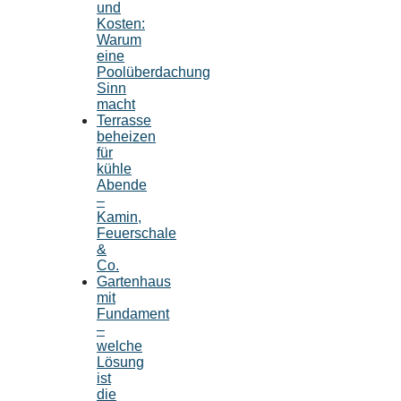
und
Kosten:
Warum
eine
Poolüberdachung
Sinn
macht
Terrasse
beheizen
für
kühle
Abende
–
Kamin,
Feuerschale
&
Co.
Gartenhaus
mit
Fundament
–
welche
Lösung
ist
die