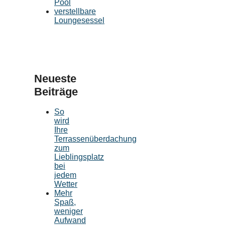
Pool
verstellbare
Loungesessel
Neueste
Beiträge
So
wird
Ihre
Terrassenüberdachung
zum
Lieblingsplatz
bei
jedem
Wetter
Mehr
Spaß,
weniger
Aufwand