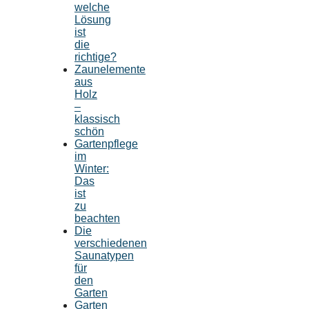
welche
Lösung
ist
die
richtige?
Zaunelemente
aus
Holz
–
klassisch
schön
Gartenpflege
im
Winter:
Das
ist
zu
beachten
Die
verschiedenen
Saunatypen
für
den
Garten
Garten