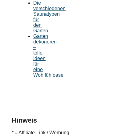
Die
verschiedenen
Saunatypen
für
den
Garten
Garten
dekorieren
–
tolle
Ideen
für
eine
Wohlfühloase
Hinweis
* = Affiliate-Link / Werbung