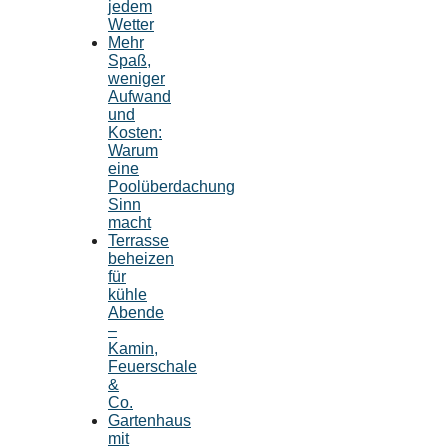
jedem
Wetter
Mehr
Spaß,
weniger
Aufwand
und
Kosten:
Warum
eine
Poolüberdachung
Sinn
macht
Terrasse
beheizen
für
kühle
Abende
–
Kamin,
Feuerschale
&
Co.
Gartenhaus
mit