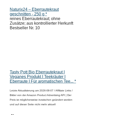
Naturix24 – Eberrautekraut
geschnitten - 250 g *
reines Eberrautekraut; ohne
Zusätze; aus kontrollierter Herkunft
Bestseller Nr. 10
Tasty Pott Bio Eberrautekraut I
Veganes Produkt I Teekräuter I
Eberraute I Für aromatischen Tee... *
Letzte Aktualisierung am 2026-08-07 / Affiliate Links /
Bilder von der Amazon Product Advertising API |
Der
Preis ist möglicherweise inzwischen geändert worden
und auf dieser Seite nicht mehr aktuell