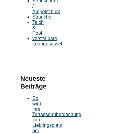
Sonnschirm
/
Ampelschirm
Sträucher
Teich
&
Pool
verstellbare
Loungesessel
Neueste
Beiträge
So
wird
Ihre
Terrassenüberdachung
zum
Lieblingsplatz
bei