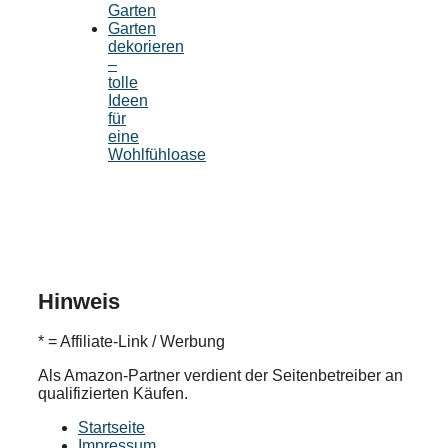
Garten
Garten
dekorieren
–
tolle
Ideen
für
eine
Wohlfühloase
Hinweis
* = Affiliate-Link / Werbung
Als Amazon-Partner verdient der Seitenbetreiber an
qualifizierten Käufen.
Startseite
Impressum