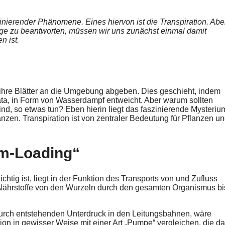
inierender Phänomene. Eines hiervon ist die Transpiration. Abe
rage zu beantworten, müssen wir uns zunächst einmal damit
n ist.
 ihre Blätter an die Umgebung abgeben. Dies geschieht, indem
ta, in Form von Wasserdampf entweicht. Aber warum sollten
d, so etwas tun? Eben hierin liegt das faszinierende Mysteriu
nzen. Transpiration ist von zentraler Bedeutung für Pflanzen u
em-Loading“
htig ist, liegt in der Funktion des Transports von und Zufluss
 Nährstoffe von den Wurzeln durch den gesamten Organismus bi
rch entstehenden Unterdruck in den Leitungsbahnen, wäre
ion in gewisser Weise mit einer Art „Pumpe“ vergleichen, die d