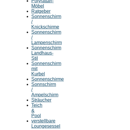
Polyrattan-
Möbel
Ratgeber
Sonnenschirm
/
Knickschirme
Sonnenschirm
/
Lampenschirm
Sonnenschirm
Landhaus-
Stil
Sonnenschirm
mit
Kurbel
Sonnenschirme
Sonnschirm
/
Ampelschirm
Sträucher
Teich
&
Pool
verstellbare
Loungesessel