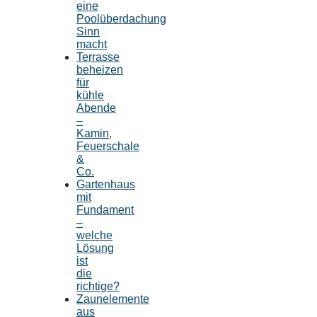
eine
Poolüberdachung
Sinn
macht
Terrasse
beheizen
für
kühle
Abende
–
Kamin,
Feuerschale
&
Co.
Gartenhaus
mit
Fundament
–
welche
Lösung
ist
die
richtige?
Zaunelemente
aus