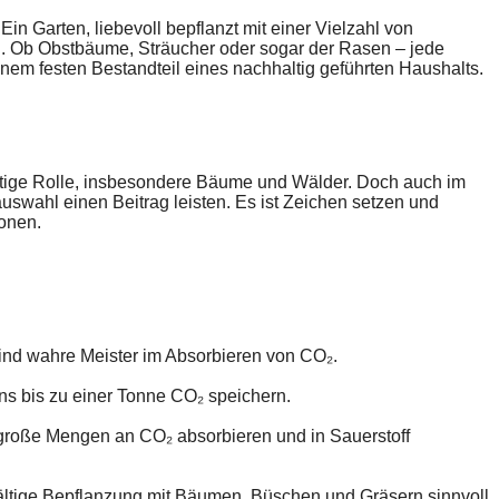
in Garten, liebevoll bepflanzt mit einer Vielzahl von
n. Ob Obstbäume, Sträucher oder sogar der Rasen – jede
inem festen Bestandteil eines nachhaltig geführten Haushalts.
tige Rolle, insbesondere Bäume und Wälder. Doch auch im
uswahl einen Beitrag leisten. Es ist Zeichen setzen und
ionen.
ind wahre Meister im Absorbieren von CO₂.
s bis zu einer Tonne CO₂ speichern.
iv große Mengen an CO₂ absorbieren und in Sauerstoff
elfältige Bepflanzung mit Bäumen, Büschen und Gräsern sinnvoll.