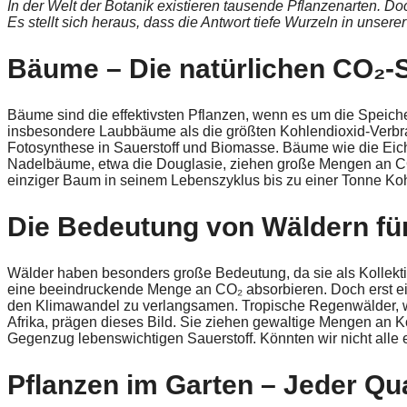
In der Welt der Botanik existieren tausende Pflanzenarten. D
Es stellt sich heraus, dass die Antwort tiefe Wurzeln in unser
Bäume – Die natürlichen CO₂-
Bäume sind die effektivsten Pflanzen, wenn es um die Speich
insbesondere Laubbäume als die größten Kohlendioxid-Verbrau
Fotosynthese in Sauerstoff und Biomasse. Bäume wie die Eich
Nadelbäume, etwa die Douglasie, ziehen große Mengen an CO₂
einziger Baum in seinem Lebenszyklus bis zu einer Tonne Ko
Die Bedeutung von Wäldern fü
Wälder haben besonders große Bedeutung, da sie als Kollek
eine beeindruckende Menge an CO₂ absorbieren. Doch erst ei
den Klimawandel zu verlangsamen. Tropische Regenwälder, 
Afrika, prägen dieses Bild. Sie ziehen gewaltige Mengen an K
Gegenzug lebenswichtigen Sauerstoff. Könnten wir nicht all
Pflanzen im Garten – Jeder Qu