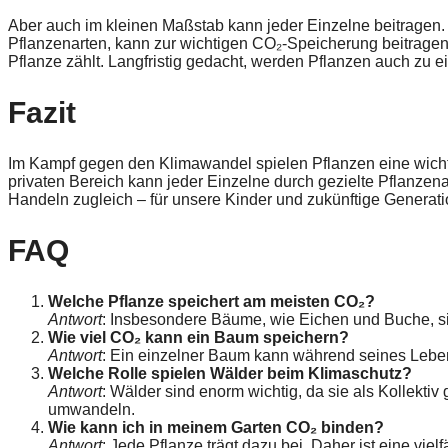
Aber auch im kleinen Maßstab kann jeder Einzelne beitragen. E
Pflanzenarten, kann zur wichtigen CO₂-Speicherung beitrage
Pflanze zählt. Langfristig gedacht, werden Pflanzen auch zu e
Fazit
Im Kampf gegen den Klimawandel spielen Pflanzen eine wich
privaten Bereich kann jeder Einzelne durch gezielte Pflanzena
Handeln zugleich – für unsere Kinder und zukünftige Generat
FAQ
Welche Pflanze speichert am meisten CO₂?
Antwort
: Insbesondere Bäume, wie Eichen und Buche, s
Wie viel CO₂ kann ein Baum speichern?
Antwort
: Ein einzelner Baum kann während seines Leben
Welche Rolle spielen Wälder beim Klimaschutz?
Antwort
: Wälder sind enorm wichtig, da sie als Kollekt
umwandeln.
Wie kann ich in meinem Garten CO₂ binden?
Antwort
: Jede Pflanze trägt dazu bei. Daher ist eine vi