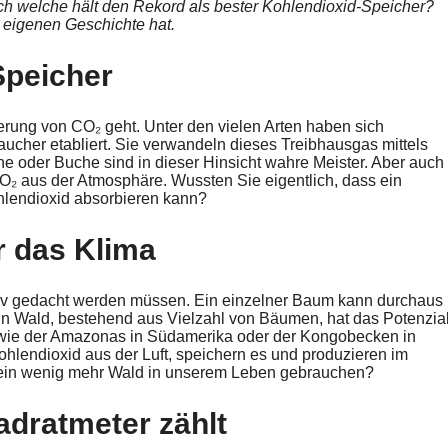
och welche hält den Rekord als bester Kohlendioxid-Speicher?
er eigenen Geschichte hat.
Speicher
erung von CO₂ geht. Unter den vielen Arten haben sich
cher etabliert. Sie verwandeln dieses Treibhausgas mittels
e oder Buche sind in dieser Hinsicht wahre Meister. Aber auch
 aus der Atmosphäre. Wussten Sie eigentlich, dass ein
hlendioxid absorbieren kann?
r das Klima
tiv gedacht werden müssen. Ein einzelner Baum kann durchaus
n Wald, bestehend aus Vielzahl von Bäumen, hat das Potenzial
wie der Amazonas in Südamerika oder der Kongobecken in
ohlendioxid aus der Luft, speichern es und produzieren im
e ein wenig mehr Wald in unserem Leben gebrauchen?
adratmeter zählt