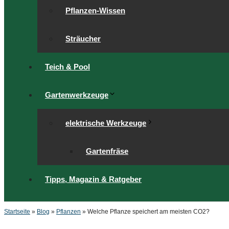
Pflanzen-Wissen
Sträucher
Teich & Pool
Gartenwerkzeuge
elektrische Werkzeuge
Gartenfräse
Tipps, Magazin & Ratgeber
Startseite
»
Blog
»
Pflanzen
»
Welche Pflanze speichert am meisten CO2?