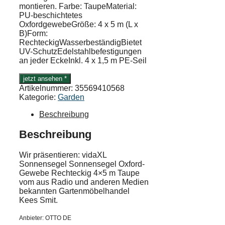
montieren. Farbe: TaupeMaterial:
PU-beschichtetes
OxfordgewebeGröße: 4 x 5 m (L x
B)Form:
RechteckigWasserbeständigBietet
UV-SchutzEdelstahlbefestigungen
an jeder EckeInkl. 4 x 1,5 m PE-Seil
jetzt ansehen *
Artikelnummer:
35569410568
Kategorie:
Garden
Beschreibung
Beschreibung
Wir präsentieren: vidaXL
Sonnensegel Sonnensegel Oxford-
Gewebe Rechteckig 4×5 m Taupe
vom aus Radio und anderen Medien
bekannten Gartenmöbelhandel
Kees Smit.
Anbieter: OTTO DE