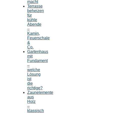
macht
Terrasse
beheizen
für
kühle
Abende
–
Kamin,
Feuerschale
&
Co.
Gartenhaus
mit
Fundament
–
welche
Lösung
ist
die
richtige?
Zaunelemente
aus
Holz
–
klassisch