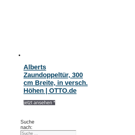
Alberts
Zaundoppeltür, 300
cm Breite, in versch.
Höhen | OTTO.de
jetzt ansehen *
Suche
nach: