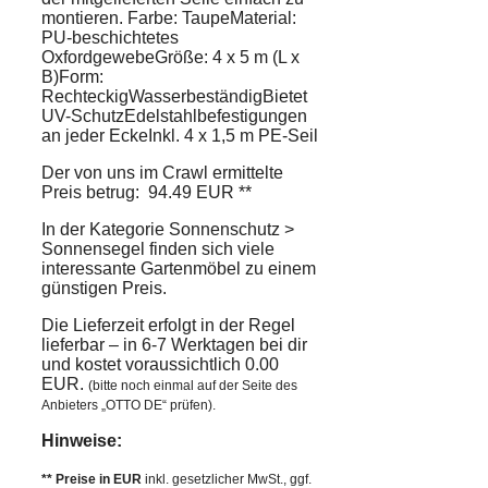
montieren. Farbe: TaupeMaterial:
PU-beschichtetes
OxfordgewebeGröße: 4 x 5 m (L x
B)Form:
RechteckigWasserbeständigBietet
UV-SchutzEdelstahlbefestigungen
an jeder EckeInkl. 4 x 1,5 m PE-Seil
Der von uns im Crawl ermittelte
Preis betrug: 94.49 EUR **
In der Kategorie Sonnenschutz >
Sonnensegel finden sich viele
interessante Gartenmöbel zu einem
günstigen Preis.
Die Lieferzeit erfolgt in der Regel
lieferbar – in 6-7 Werktagen bei dir
und kostet voraussichtlich 0.00
EUR.
(bitte noch einmal auf der Seite des
Anbieters „OTTO DE“ prüfen).
Hinweise:
** Preise in EUR
inkl. gesetzlicher MwSt., ggf.