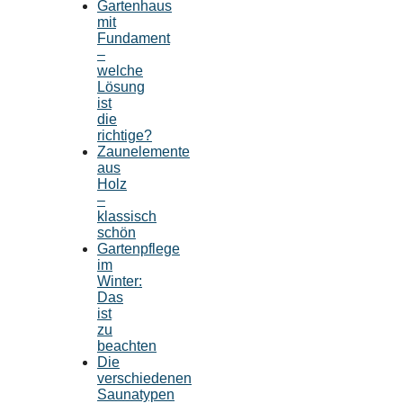
Gartenhaus
mit
Fundament
–
welche
Lösung
ist
die
richtige?
Zaunelemente
aus
Holz
–
klassisch
schön
Gartenpflege
im
Winter:
Das
ist
zu
beachten
Die
verschiedenen
Saunatypen