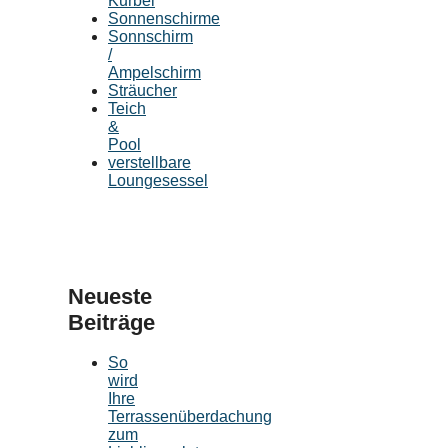
Kurbel
Sonnenschirme
Sonnschirm
/
Ampelschirm
Sträucher
Teich
&
Pool
verstellbare
Loungesessel
Neueste
Beiträge
So
wird
Ihre
Terrassenüberdachung
zum