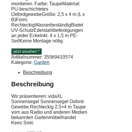
montieren. Farbe: TaupeMaterial:
PU-beschichtetes
OxfordgewebeGröße: 2,5 x 4 m (L x
B)Form:
RechteckigWasserbeständigBietet
UV-SchutzEdelstahlbefestigungen
an jeder EckeInkl. 4 x 1,5 m PE-
SeilKeine Montage nötig
jetzt ansehen *
Artikelnummer:
35569410574
Kategorie:
Garden
Beschreibung
Beschreibung
Wir präsentieren: vidaXL
Sonnensegel Sonnensegel Oxford-
Gewebe Rechteckig 2,5×4 m Taupe
vom aus Radio und anderen Medien
bekannten Gartenmöbelhandel
Kees Smit.