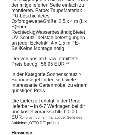
der mitgelieferten Seile einfach zu
montieren. Farbe: TaupeMaterial:
PU-beschichtetes
OxfordgewebeGröße: 2,5 x 4 m (L x
B)Form:
RechteckigWasserbeständigBietet
UV-SchutzEdelstahlbefestigungen
an jeder EckeInkl. 4 x 1,5 m PE-
SeilKeine Montage nötig
Der von uns im Crawl ermittelte
Preis betrug: 56.95 EUR **
In der Kategorie Sonnenschutz >
Sonnensegel finden sich viele
interessante Gartenmöbel zu einem
günstigen Preis.
Die Lieferzeit erfolgt in der Regel
lieferbar – in 6-7 Werktagen bei dir
und kostet voraussichtlich 0.00
EUR.
(bitte noch einmal auf der Seite des
Anbieters „OTTO DE“ prüfen).
Hinweise: