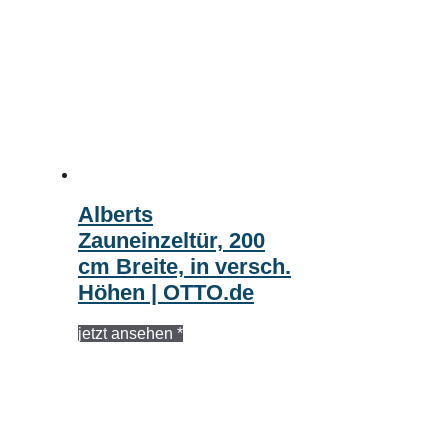
Alberts
Zauneinzeltür, 200
cm Breite, in versch.
Höhen | OTTO.de
jetzt ansehen *