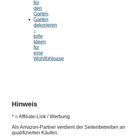
für
den
Garten
Garten
dekorieren
–
tolle
Ideen
für
eine
Wohlfühloase
Hinweis
* = Affiliate-Link / Werbung
Als Amazon-Partner verdient der Seitenbetreiber an
qualifizierten Käufen.