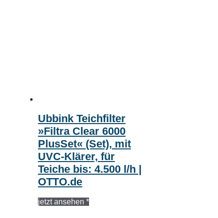
Ubbink Teichfilter
»Filtra Clear 6000
PlusSet« (Set), mit
UVC-Klärer, für
Teiche bis: 4.500 l/h |
OTTO.de
jetzt ansehen *