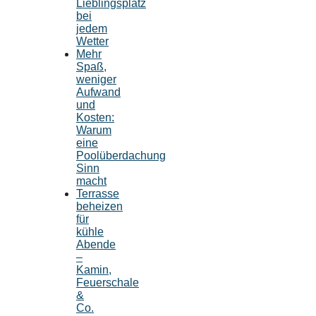
Lieblingsplatz
bei
jedem
Wetter
Mehr
Spaß,
weniger
Aufwand
und
Kosten:
Warum
eine
Poolüberdachung
Sinn
macht
Terrasse
beheizen
für
kühle
Abende
–
Kamin,
Feuerschale
&
Co.