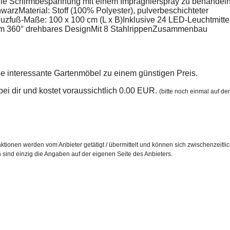
n, die Schirmbespannung mit einem Imprägnierspray zu behandeln
warzMaterial: Stoff (100% Polyester), pulverbeschichteter
zfuß-Maße: 100 x 100 cm (L x B)Inklusive 24 LED-Leuchtmitte
um 360° drehbares DesignMit 8 StahlrippenZusammenbau
le interessante Gartenmöbel zu einem günstigen Preis.
n bei dir und kostet voraussichtlich 0.00 EUR.
(bitte noch einmal auf der
ktionen werden vom Anbieter getätigt / übermittelt und können sich zwischenzeitli
h sind einzig die Angaben auf der eigenen Seite des Anbieters.