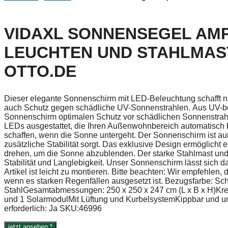
VIDAXL SONNENSEGEL AMP
LEUCHTEN UND STAHLMAST 
OTTO.DE
Dieser elegante Sonnenschirm mit LED-Beleuchtung schafft nic
auch Schutz gegen schädliche UV-Sonnenstrahlen. Aus UV-best
Sonnenschirm optimalen Schutz vor schädlichen Sonnenstrahlen 
LEDs ausgestattet, die Ihren Außenwohnbereich automatisch 
schaffen, wenn die Sonne untergeht. Der Sonnenschirm ist au
zusätzliche Stabilität sorgt. Das exklusive Design ermöglich
drehen, um die Sonne abzublenden. Der starke Stahlmast und
Stabilität und Langlebigkeit. Unser Sonnenschirm lässt sich
Artikel ist leicht zu montieren. Bitte beachten: Wir empfehle
wenn es starken Regenfällen ausgesetzt ist. Bezugsfarbe: Sch
StahlGesamtabmessungen: 250 x 250 x 247 cm (L x B x H)Kreu
und 1 SolarmodulMit Lüftung und KurbelsystemKippbar und 
erforderlich: Ja SKU:46996
jetzt ansehen *