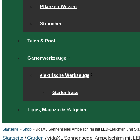
Pflanzen-Wissen
Sträucher
Teich & Pool
Gartenwerkzeuge
elektrische Werkzeuge
Gartenfräse
Tipps, Magazin & Ratgeber
Startseite
»
Shop
»
vidaXL Sonnensegel Ampelschirm mit LED-Leuchten und Sta
Startseite
/
Garden
/ vidaXL Sonnensegel Ampelschirm mit LE