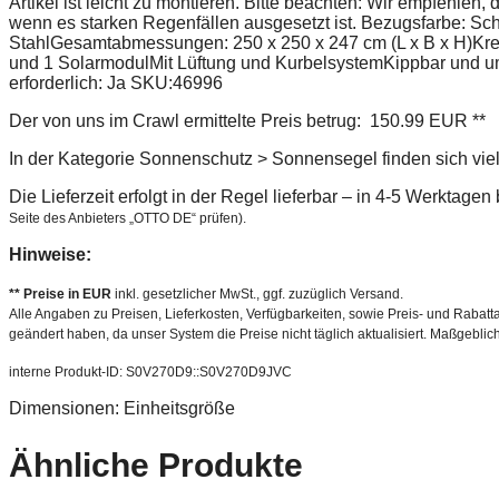
Artikel ist leicht zu montieren. Bitte beachten: Wir empfehle
wenn es starken Regenfällen ausgesetzt ist. Bezugsfarbe: Sch
StahlGesamtabmessungen: 250 x 250 x 247 cm (L x B x H)Kreu
und 1 SolarmodulMit Lüftung und KurbelsystemKippbar und 
erforderlich: Ja SKU:46996
Der von uns im Crawl ermittelte Preis betrug: 150.99 EUR **
In der Kategorie Sonnenschutz > Sonnensegel finden sich vie
Die Lieferzeit erfolgt in der Regel lieferbar – in 4-5 Werktage
Seite des Anbieters „OTTO DE“ prüfen).
Hinweise:
** Preise in EUR
inkl. gesetzlicher MwSt., ggf. zuzüglich Versand.
Alle Angaben zu Preisen, Lieferkosten, Verfügbarkeiten, sowie Preis- und Rabatta
geändert haben, da unser System die Preise nicht täglich aktualisiert. Maßgeblic
interne Produkt-ID: S0V270D9::S0V270D9JVC
Dimensionen: Einheitsgröße
Ähnliche Produkte