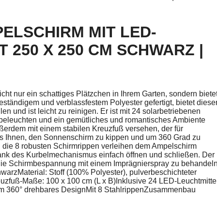
ELSCHIRM MIT LED-
250 X 250 CM SCHWARZ |
ht nur ein schattiges Plätzchen in Ihrem Garten, sondern biete
ändigem und verblassfestem Polyester gefertigt, bietet diese
und ist leicht zu reinigen. Er ist mit 24 solarbetriebenen
beleuchten und ein gemütliches und romantisches Ambiente
ßerdem mit einem stabilen Kreuzfuß versehen, der für
t es Ihnen, den Sonnenschirm zu kippen und um 360 Grad zu
 die 8 robusten Schirmrippen verleihen dem Ampelschirm
 dank des Kurbelmechanismus einfach öffnen und schließen. Der
n, die Schirmbespannung mit einem Imprägnierspray zu behandeln
warzMaterial: Stoff (100% Polyester), pulverbeschichteter
zfuß-Maße: 100 x 100 cm (L x B)Inklusive 24 LED-Leuchtmitte
um 360° drehbares DesignMit 8 StahlrippenZusammenbau