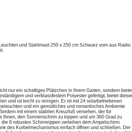
-Leuchten und Stahlmast 250 x 250 cm Schwarz vom aus Radio
t.
ht nur ein schattiges Plätzchen in Ihrem Garten, sondern biete
ändigem und verblassfestem Polyester gefertigt, bietet diese
und ist leicht zu reinigen. Er ist mit 24 solarbetriebenen
beleuchten und ein gemütliches und romantisches Ambiente
ßerdem mit einem stabilen Kreuzfuß versehen, der für
t es Ihnen, den Sonnenschirm zu kippen und um 360 Grad zu
 die 8 robusten Schirmrippen verleihen dem Ampelschirm
 dank des Kurbelmechanismus einfach öffnen und schließen. Der