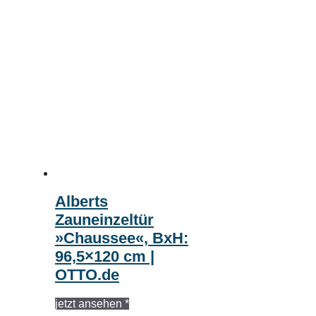
Alberts
Zauneinzeltür
»Chaussee«, BxH:
96,5×120 cm |
OTTO.de
jetzt ansehen *