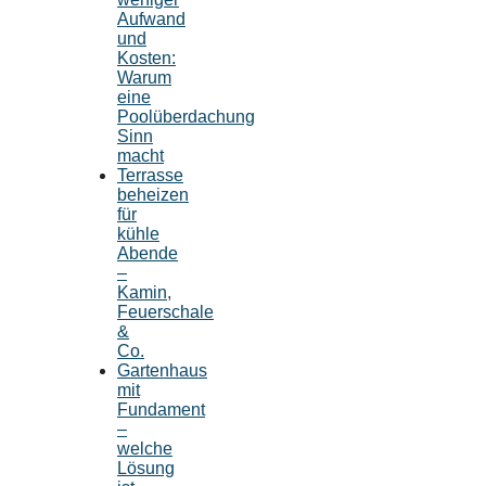
Aufwand
und
Kosten:
Warum
eine
Poolüberdachung
Sinn
macht
Terrasse
beheizen
für
kühle
Abende
–
Kamin,
Feuerschale
&
Co.
Gartenhaus
mit
Fundament
–
welche
Lösung