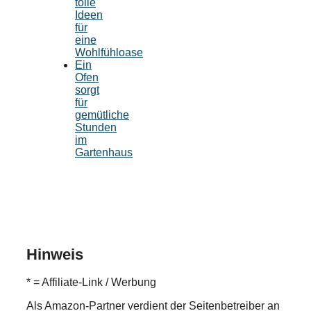
tolle
Ideen
für
eine
Wohlfühloase
Ein
Ofen
sorgt
für
gemütliche
Stunden
im
Gartenhaus
Hinweis
* = Affiliate-Link / Werbung
Als Amazon-Partner verdient der Seitenbetreiber an