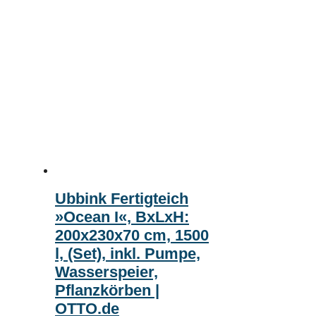
Ubbink Fertigteich
»Ocean I«, BxLxH:
200x230x70 cm, 1500
l, (Set), inkl. Pumpe,
Wasserspeier,
Pflanzkörben |
OTTO.de