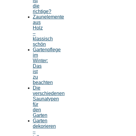
ist
die
richtige?
Zaunelemente
aus
Holz
–
klassisch
schön
Gartenpflege
im
Winter:
Das
ist
zu
beachten
Die
verschiedenen
Saunatypen
für
den
Garten
Garten
dekorieren
–