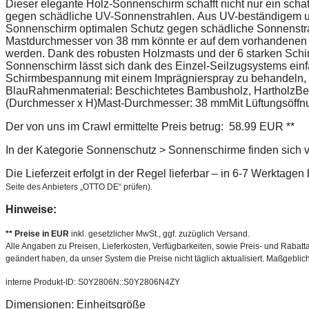
Dieser elegante Holz-Sonnenschirm schafft nicht nur ein schat
gegen schädliche UV-Sonnenstrahlen. Aus UV-beständigem und 
Sonnenschirm optimalen Schutz gegen schädliche Sonnenstrah
Mastdurchmesser von 38 mm könnte er auf dem vorhandenen St
werden. Dank des robusten Holzmasts und der 6 starken Schirm
Sonnenschirm lässt sich dank des Einzel-Seilzugsystems einfa
Schirmbespannung mit einem Imprägnierspray zu behandeln, w
BlauRahmenmaterial: Beschichtetes Bambusholz, HartholzBe
(Durchmesser x H)Mast-Durchmesser: 38 mmMit Lüftungsöffn
Der von uns im Crawl ermittelte Preis betrug: 58.99 EUR **
In der Kategorie Sonnenschutz > Sonnenschirme finden sich v
Die Lieferzeit erfolgt in der Regel lieferbar – in 6-7 Werktage
Seite des Anbieters „OTTO DE“ prüfen).
Hinweise:
** Preise in EUR
inkl. gesetzlicher MwSt., ggf. zuzüglich Versand.
Alle Angaben zu Preisen, Lieferkosten, Verfügbarkeiten, sowie Preis- und Rabatta
geändert haben, da unser System die Preise nicht täglich aktualisiert. Maßgeblic
interne Produkt-ID: S0Y2806N::S0Y2806N4ZY
Dimensionen: Einheitsgröße