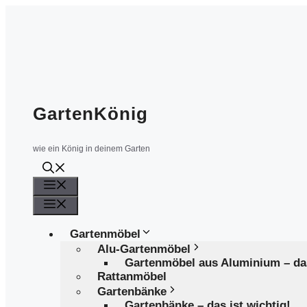
Zum
Inhalt
springen
GartenKönig
wie ein König in deinem Garten
Menü
Menü
Gartenmöbel
Alu-Gartenmöbel
Gartenmöbel aus Aluminium – d
Rattanmöbel
Gartenbänke
Gartenbänke – das ist wichtig!