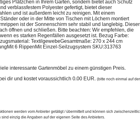
tiges Plätzchen in Ihrem Garten, sondern bietet auch Schutz
verblassfestem Polyester gefertigt, bietet dieser
len und ist außerdem leicht zu reinigen. Mit einem
änder oder in der Mitte von Tischen mit Löchern montiert
rippen ist der Sonnenschirm sehr stabil und langlebig. Dieser
ch öffnen und schließen. Bitte beachten: Wir empfehlen, die
enn es starken Regenfällen ausgesetzt ist. Bezug Farbe:
zugsmaterial: TextilgewebeGesamtmaße: 270 x 244 cm
ungMit 6 RippenMit Einzel-Seilzugsystem SKU:313763
iele interessante Gartenmöbel zu einem günstigen Preis.
n bei dir und kostet voraussichtlich 0.00 EUR.
(bitte noch einmal auf der
ktionen werden vom Anbieter getätigt / übermittelt und können sich zwischenzeitli
h sind einzig die Angaben auf der eigenen Seite des Anbieters.