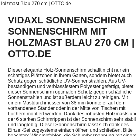
Holzmast Blau 270 cm | OTTO.de
VIDAXL SONNENSCHIRM
SONNENSCHIRM MIT
HOLZMAST BLAU 270 CM |
OTTO.DE
Dieser elegante Holz-Sonnenschirm schafft nicht nur ein
schattiges Plätzchen in Ihrem Garten, sondern bietet auch
Schutz gegen schädliche UV-Sonnenstrahlen. Aus UV-
beständigem und verblassfestem Polyester gefertigt, bietet
dieser Sonnenschirm optimalen Schutz gegen schädliche
Sonnenstrahlen und ist außerdem leicht zu reinigen. Mit
einem Mastdurchmesser von 38 mm könnte er auf dem
vorhandenen Ständer oder in der Mitte von Tischen mit
Löchern montiert werden. Dank des robusten Holzmasts un
der 6 starken Schirmrippen ist der Sonnenschirm sehr stabil
und langlebig. Dieser Sonnenschirm lässt sich dank des
Einzel-Seilzugsystems einfach öffnen und schließen. Bitte
beachten: Wir empfehlen, die Schirmbespannung mit eine