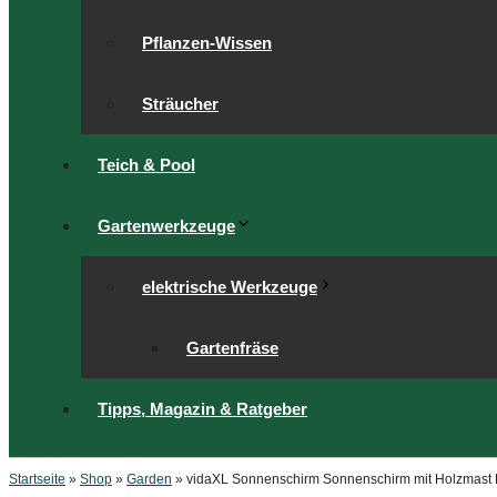
Pflanzen-Wissen
Sträucher
Teich & Pool
Gartenwerkzeuge
elektrische Werkzeuge
Gartenfräse
Tipps, Magazin & Ratgeber
Startseite
»
Shop
»
Garden
»
vidaXL Sonnenschirm Sonnenschirm mit Holzmast 