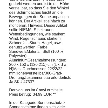
gedreht werden und ist in der Höhe
verstellbar, so dass Sie den Winkel
des Schirmdaches leicht an die
Bewegungen der Sonne anpassen
können. Der Artikel ist einfach zu
montieren. Hinweis: Dieser Artikel
sollte NIEMALS bei rauen
Wetterbedingungen, wie starkem
Wind, Regenschauer, starkem
Schneefall, Sturm, Hagel, usw.,
genutzt werden. Farbe:
SandweißMaterial: Stoff (100 %
Polyester),
AluminiumGesamtabmessungen:
200 x 150 x (120-215) cm (L x B x
H)Mast-Durchmesser: 22/22/22
mmHöhenverstellbar360-Grad-
DrehungZusammenbau erforderlich:
Ja SKU:47337
Der von uns im Crawl ermittelte
Preis betrug: 34.99 EUR **
In der Kategorie Sonnenschutz >
Sonnenschirme finden sich viele