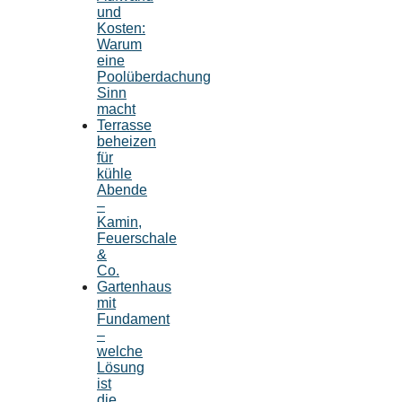
und
Kosten:
Warum
eine
Poolüberdachung
Sinn
macht
Terrasse
beheizen
für
kühle
Abende
–
Kamin,
Feuerschale
&
Co.
Gartenhaus
mit
Fundament
–
welche
Lösung
ist
die