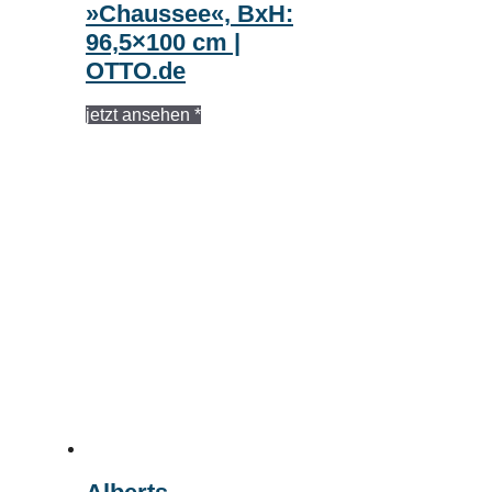
»Chaussee«, BxH:
96,5×100 cm |
OTTO.de
jetzt ansehen *