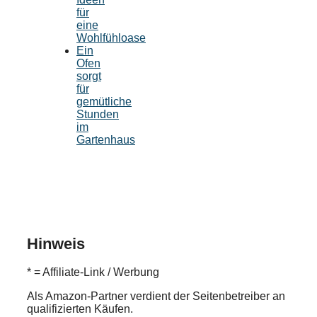
für
eine
Wohlfühloase
Ein
Ofen
sorgt
für
gemütliche
Stunden
im
Gartenhaus
Hinweis
* = Affiliate-Link / Werbung
Als Amazon-Partner verdient der Seitenbetreiber an
qualifizierten Käufen.