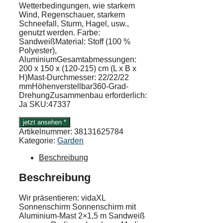
Wetterbedingungen, wie starkem
Wind, Regenschauer, starkem
Schneefall, Sturm, Hagel, usw.,
genutzt werden. Farbe:
SandweißMaterial: Stoff (100 %
Polyester),
AluminiumGesamtabmessungen:
200 x 150 x (120-215) cm (L x B x
H)Mast-Durchmesser: 22/22/22
mmHöhenverstellbar360-Grad-
DrehungZusammenbau erforderlich:
Ja SKU:47337
jetzt ansehen *
Artikelnummer:
38131625784
Kategorie:
Garden
Beschreibung
Beschreibung
Wir präsentieren: vidaXL
Sonnenschirm Sonnenschirm mit
Aluminium-Mast 2×1,5 m Sandweiß