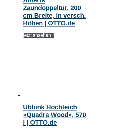
Alberts
Zaundoppeltür, 200
cm Breite, in versch.
Höhen | OTTO.de
jetzt ansehen *
Ubbink Hochteich
»Quadra Wood«, 570
l | OTTO.de