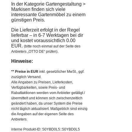
In der Kategorie Gartengestaltung >
Markisen finden sich viele
interessante Gartenmöbel zu einem
günstigen Preis.
Die Lieferzeit erfolgt in der Regel
lieferbar – in 6-7 Werktagen bei dir
und kostet voraussichtlich 0.00
EUR.
(bitte noch einmal auf der Seite des
Anbieters „OTTO DE“ prüfen).
Hinweise:
** Preise in EUR
inkl. gesetzlicher MwSt., ggf.
zuzüglich Versand.
Alle Angaben zu Preisen, Lieferkosten,
Verfügbarkeiten, sowie Preis- und
Rabattaktionen werden vom Anbieter getätigt /
übermittelt und können sich zwischenzeitlich
geändert haben, da unser System die Preise
nicht täglich aktualisiert. Maßgeblich sind einzig
die Angaben auf der eigenen Seite des
Anbieters.
interne Produkt-ID: S0YBD0L5::S0YBD0L5