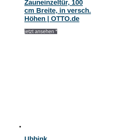
Zauneinzeltür, 100
cm Breite, in versch.
Höhen | OTTO.de
jetzt ansehen *
Ubbink