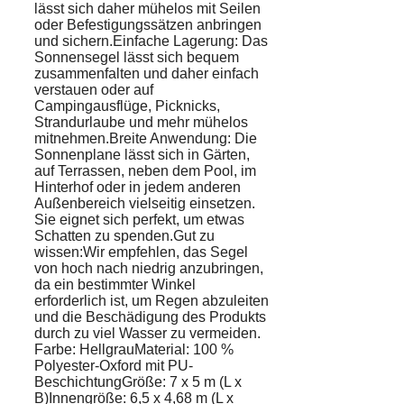
lässt sich daher mühelos mit Seilen
oder Befestigungssätzen anbringen
und sichern.Einfache Lagerung: Das
Sonnensegel lässt sich bequem
zusammenfalten und daher einfach
verstauen oder auf
Campingausflüge, Picknicks,
Strandurlaube und mehr mühelos
mitnehmen.Breite Anwendung: Die
Sonnenplane lässt sich in Gärten,
auf Terrassen, neben dem Pool, im
Hinterhof oder in jedem anderen
Außenbereich vielseitig einsetzen.
Sie eignet sich perfekt, um etwas
Schatten zu spenden.Gut zu
wissen:Wir empfehlen, das Segel
von hoch nach niedrig anzubringen,
da ein bestimmter Winkel
erforderlich ist, um Regen abzuleiten
und die Beschädigung des Produkts
durch zu viel Wasser zu vermeiden.
Farbe: HellgrauMaterial: 100 %
Polyester-Oxford mit PU-
BeschichtungGröße: 7 x 5 m (L x
B)Innengröße: 6,5 x 4,68 m (L x