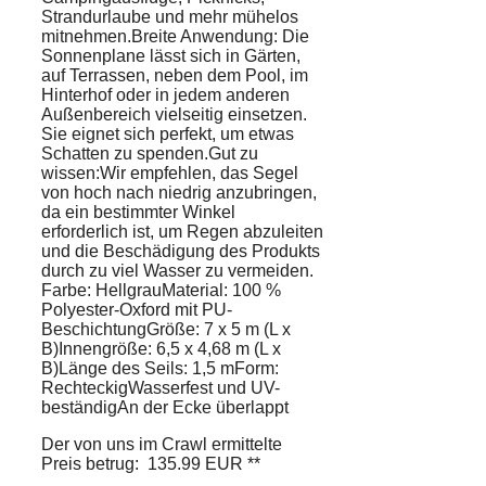
Strandurlaube und mehr mühelos
mitnehmen.Breite Anwendung: Die
Sonnenplane lässt sich in Gärten,
auf Terrassen, neben dem Pool, im
Hinterhof oder in jedem anderen
Außenbereich vielseitig einsetzen.
Sie eignet sich perfekt, um etwas
Schatten zu spenden.Gut zu
wissen:Wir empfehlen, das Segel
von hoch nach niedrig anzubringen,
da ein bestimmter Winkel
erforderlich ist, um Regen abzuleiten
und die Beschädigung des Produkts
durch zu viel Wasser zu vermeiden.
Farbe: HellgrauMaterial: 100 %
Polyester-Oxford mit PU-
BeschichtungGröße: 7 x 5 m (L x
B)Innengröße: 6,5 x 4,68 m (L x
B)Länge des Seils: 1,5 mForm:
RechteckigWasserfest und UV-
beständigAn der Ecke überlappt
Der von uns im Crawl ermittelte
Preis betrug: 135.99 EUR **