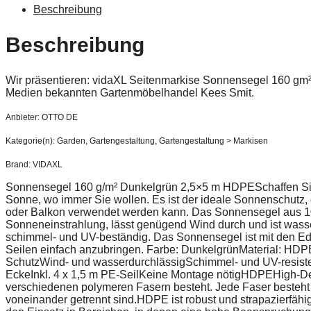
Beschreibung
Beschreibung
Wir präsentieren: vidaXL Seitenmarkise Sonnensegel 160 g
Medien bekannten Gartenmöbelhandel Kees Smit.
Anbieter: OTTO DE
Kategorie(n): Garden, Gartengestaltung, Gartengestaltung > Markisen
Brand: VIDAXL
Sonnensegel 160 g/m² Dunkelgrün 2,5×5 m HDPESchaffen Sie
Sonne, wo immer Sie wollen. Es ist der ideale Sonnenschutz, 
oder Balkon verwendet werden kann. Das Sonnensegel aus 100
Sonneneinstrahlung, lässt genügend Wind durch und ist wasser
schimmel- und UV-beständig. Das Sonnensegel ist mit den Ede
Seilen einfach anzubringen. Farbe: DunkelgrünMaterial: HDP
SchutzWind- und wasserdurchlässigSchimmel- und UV-resiste
EckeInkl. 4 x 1,5 m PE-SeilKeine Montage nötigHDPEHigh-Den
verschiedenen polymeren Fasern besteht. Jede Faser besteht
voneinander getrennt sind.HDPE ist robust und strapazierfähig.E