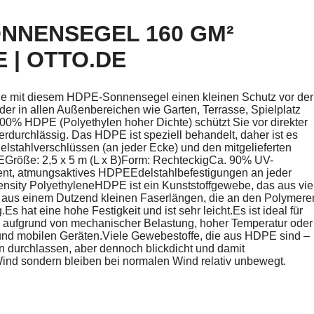
ONNENSEGEL 160 GM²
 | OTTO.DE
 mit diesem HDPE-Sonnensegel einen kleinen Schutz vor der
der in allen Außenbereichen wie Garten, Terrasse, Spielplatz
% HDPE (Polyethylen hoher Dichte) schützt Sie vor direkter
durchlässig. Das HDPE ist speziell behandelt, daher ist es
lstahlverschlüssen (an jeder Ecke) und den mitgelieferten
EGröße: 2,5 x 5 m (L x B)Form: RechteckigCa. 90% UV-
nt, atmungsaktives HDPEEdelstahlbefestigungen an jeder
sity PolyethyleneHDPE ist ein Kunststoffgewebe, das aus vie
 aus einem Dutzend kleinen Faserlängen, die an den Polymere
s hat eine hohe Festigkeit und ist sehr leicht.Es ist ideal für
 aufgrund von mechanischer Belastung, hoher Temperatur oder
 und mobilen Geräten.Viele Gewebestoffe, die aus HDPE sind –
 durchlassen, aber dennoch blickdicht und damit
Wind sondern bleiben bei normalen Wind relativ unbewegt.