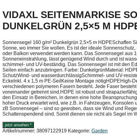
VIDAXL SEITENMARKISE S
DUNKELGRÜN 2,5×5 M HDPE
Sonnensegel 160 g/m² Dunkelgrün 2,5×5 m HDPESchaffen Sie
Sonne, wo immer Sie wollen. Es ist der ideale Sonnenschutz, 
oder Balkon verwendet werden kann. Das Sonnensegel aus 100
Sonneneinstrahlung, lässt genügend Wind durch und ist wasser
schimmel- und UV-beständig. Das Sonnensegel ist mit den Ede
Seilen einfach anzubringen. Farbe: DunkelgrünMaterial: HDP
SchutzWind- und wasserdurchlässigSchimmel- und UV-resiste
EckeInkl. 4 x 1,5 m PE-SeilKeine Montage nötigHDPEHigh-Den
verschiedenen polymeren Fasern besteht. Jede Faser besteht
voneinander getrennt sind.HDPE ist robust und strapazierfähig.E
den Einsatz in Bereichen, in denen eine hohe Beanspruchung
hoher Druck erwartet wird, wie z.B. in Fahrzeugen, Konsolen
zB Sonnensegel – sind so gewoben, dass sie Wind und Regen
Schattenspendend sind. Somit dienen sie nicht als Segel im 
jetzt ansehen *
Artikelnummer:
38097122919
Kategorie:
Garden