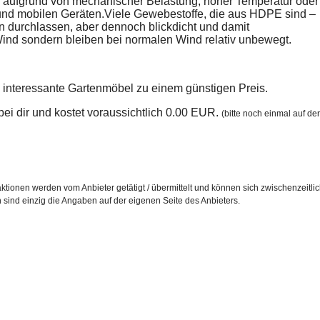
 aufgrund von mechanischer Belastung, hoher Temperatur oder
 und mobilen Geräten.Viele Gewebestoffe, die aus HDPE sind –
 durchlassen, aber dennoch blickdicht und damit
Wind sondern bleiben bei normalen Wind relativ unbewegt.
e interessante Gartenmöbel zu einem günstigen Preis.
n bei dir und kostet voraussichtlich 0.00 EUR.
(bitte noch einmal auf der
ktionen werden vom Anbieter getätigt / übermittelt und können sich zwischenzeitli
h sind einzig die Angaben auf der eigenen Seite des Anbieters.