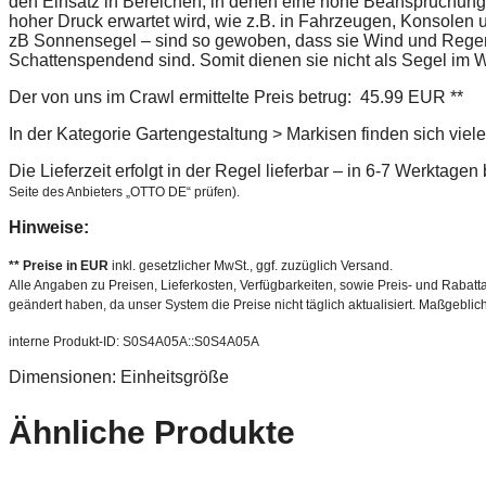
den Einsatz in Bereichen, in denen eine hohe Beanspruchung
hoher Druck erwartet wird, wie z.B. in Fahrzeugen, Konsolen
zB Sonnensegel – sind so gewoben, dass sie Wind und Regen
Schattenspendend sind. Somit dienen sie nicht als Segel im 
Der von uns im Crawl ermittelte Preis betrug: 45.99 EUR **
In der Kategorie Gartengestaltung > Markisen finden sich viel
Die Lieferzeit erfolgt in der Regel lieferbar – in 6-7 Werktage
Seite des Anbieters „OTTO DE“ prüfen).
Hinweise:
** Preise in EUR
inkl. gesetzlicher MwSt., ggf. zuzüglich Versand.
Alle Angaben zu Preisen, Lieferkosten, Verfügbarkeiten, sowie Preis- und Rabatta
geändert haben, da unser System die Preise nicht täglich aktualisiert. Maßgeblic
interne Produkt-ID: S0S4A05A::S0S4A05A
Dimensionen: Einheitsgröße
Ähnliche Produkte