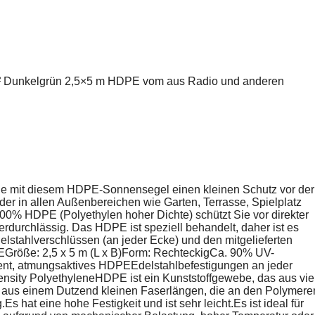
m² Dunkelgrün 2,5×5 m HDPE vom aus Radio und anderen
 mit diesem HDPE-Sonnensegel einen kleinen Schutz vor der
der in allen Außenbereichen wie Garten, Terrasse, Spielplatz
% HDPE (Polyethylen hoher Dichte) schützt Sie vor direkter
durchlässig. Das HDPE ist speziell behandelt, daher ist es
lstahlverschlüssen (an jeder Ecke) und den mitgelieferten
EGröße: 2,5 x 5 m (L x B)Form: RechteckigCa. 90% UV-
nt, atmungsaktives HDPEEdelstahlbefestigungen an jeder
sity PolyethyleneHDPE ist ein Kunststoffgewebe, das aus vie
 aus einem Dutzend kleinen Faserlängen, die an den Polymere
s hat eine hohe Festigkeit und ist sehr leicht.Es ist ideal für