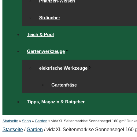
Pflanzen-Wissen
Sträucher
Teich & Pool
Gartenwerkzeuge
elektrische Werkzeuge
Gartenfräse
Tipps, Magazin & Ratgeber
Startseite
»
Shop
»
Garden
»
vidaXL Seitenmarkise Sonnensegel 160 gm² Dunk
Startseite
/
Garden
/ vidaXL Seitenmarkise Sonnensegel 160