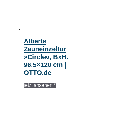
Alberts
Zauneinzeltür
»Circle«, BxH:
96,5×120 cm |
OTTO.de
jetzt ansehen *