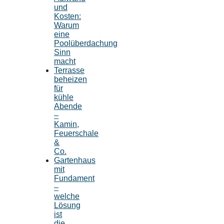
und
Kosten:
Warum
eine
Poolüberdachung
Sinn
macht
Terrasse
beheizen
für
kühle
Abende
–
Kamin,
Feuerschale
&
Co.
Gartenhaus
mit
Fundament
–
welche
Lösung
ist
die