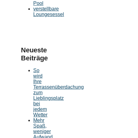
Pool
verstellbare
Loungesessel
Neueste
Beiträge
So
wird
Ihre
Terrassenüberdachung
zum
Lieblingsplatz
bei
jedem
Wetter
Mehr
Spaß,
weniger
Aufwand