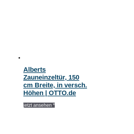
Alberts
Zauneinzeltür, 150
cm Breite, in versch.
Höhen | OTTO.de
jetzt ansehen *