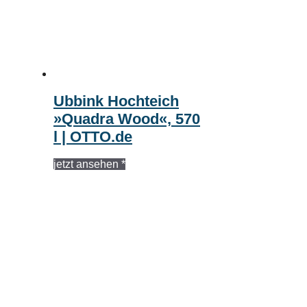
Ubbink Hochteich
»Quadra Wood«, 570
l | OTTO.de
jetzt ansehen *