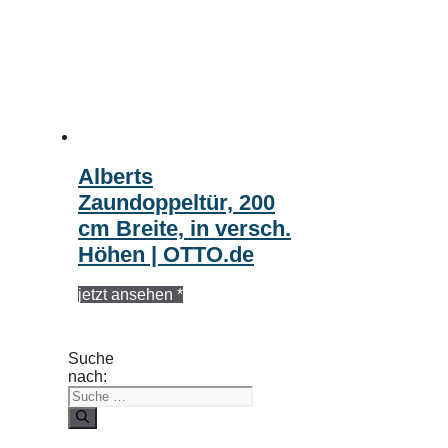
Alberts
Zaundoppeltür, 200
cm Breite, in versch.
Höhen | OTTO.de
jetzt ansehen *
Suche
nach: