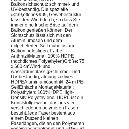
Balkonsichtschutz schimmel- und
UV-beständig. Die spezielle
&#39,offene&#39, Gewebestruktur
lässt den Wind durch, so dass Sie
immer eine frische Brise auf dem
Balkon genießen können. Der
Sichtschutz lässt sich mit den
Aluminiumösen und dem
mitgelieferten Seil mühelos am
Balkon befestigen. Farbe:
AnthrazitMaterial: 100% HDPE
(hochdichtes Polyethylen)Größe: 75
x 600 cmWind- und
wasserdurchlässigSchimmel- und
UV-beständig, atmungsaktives
HDPEAluminiumösenInkl. 24 m PE-
SeilEinfache MontageMaterial:
Polyäthylen: 100%HDPEHigh-
Density Polyethylene. HDPE ist ein
Kunststoffgewebe, das aus vier
verschiedenen polymeren Fasern
besteht.Jede Faser besteht aus
einem Dutzend kleinen
Faserlängen, die an den Polymeren
voneinander getrennt sind.HDPE ist