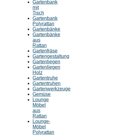
Gartenbank
mit
Tisch
Gartenbank
Polyrattan
Gartenbänke
Gartenbänke
aus
Rattan
Gartenfräse
Gartengestaltung
Gartenliegen
Gartenliegen
Holz
Gartentruhe
Gartentruhen
Gartenwerkzeuge
Gemüse
Lounge
Möbel
aus
Rattan
Lounge-
Möbel
Polyrattan