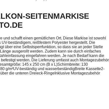
ALKON-SEITENMARKISE
TTO.DE
äre und schafft einen gemütlichen Ort. Diese Markise ist sowohl
 UV-beständigem, reißfestem Polyester hergestellt. Die
gt über eine Selbstsperrfunktion, so dass sie an jeder Stelle
 Länge ausgerollt werden. Zudem kann sie durch einfaches
Stahleinfassung eingefahren werden. Je nach Bedarf kann die
befestigt werden. Die Lieferung umfasst auch Montagezubehör
Gesamtgröße: 145 x 250 cm (B x L)Schirmbreite: 130
80 g/m²UV-beständig und wasserbeständigBreite Kassette2-
ber die unteren Dreieck-RingeInklusive Montagezubehör