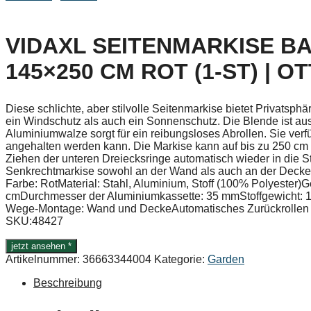
VIDAXL SEITENMARKISE B
145×250 CM ROT (1-ST) | O
Diese schlichte, aber stilvolle Seitenmarkise bietet Privatsph
ein Windschutz als auch ein Sonnenschutz. Die Blende ist aus
Aluminiumwalze sorgt für ein reibungsloses Abrollen. Sie verfü
angehalten werden kann. Die Markise kann auf bis zu 250 cm
Ziehen der unteren Dreiecksringe automatisch wieder in die 
Senkrechtmarkise sowohl an der Wand als auch an der Decke 
Farbe: RotMaterial: Stahl, Aluminium, Stoff (100% Polyester)
cmDurchmesser der Aluminiumkassette: 35 mmStoffgewicht: 1
Wege-Montage: Wand und DeckeAutomatisches Zurückrollen ü
SKU:48427
jetzt ansehen *
Artikelnummer:
36663344004
Kategorie:
Garden
Beschreibung