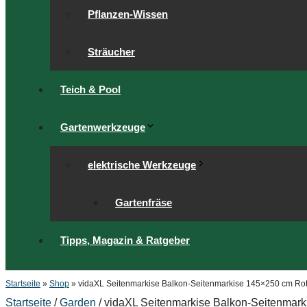
Pflanzen-Wissen
Sträucher
Teich & Pool
Gartenwerkzeuge
elektrische Werkzeuge
Gartenfräse
Tipps, Magazin & Ratgeber
Startseite
»
Shop
»
vidaXL Seitenmarkise Balkon-Seitenmarkise 145×250 cm Rot 
Startseite
/
Garden
/ vidaXL Seitenmarkise Balkon-Seitenmark