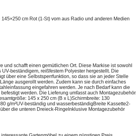
se 145×250 cm Rot (1-St) vom aus Radio und anderen Medien
äre und schafft einen gemütlichen Ort. Diese Markise ist sowohl
 UV-beständigem, reißfestem Polyester hergestellt. Die
gt über eine Selbstsperrfunktion, so dass sie an jeder Stelle
 Länge ausgerollt werden. Zudem kann sie durch einfaches
Stahleinfassung eingefahren werden. Je nach Bedarf kann die
befestigt werden. Die Lieferung umfasst auch Montagezubehör
Gesamtgröße: 145 x 250 cm (B x L)Schirmbreite: 130
80 g/m²UV-beständig und wasserbeständigBreite Kassette2-
ber die unteren Dreieck-RingeInklusive Montagezubehör
e interessante Gartenmöbel zu einem günstigen Preis.