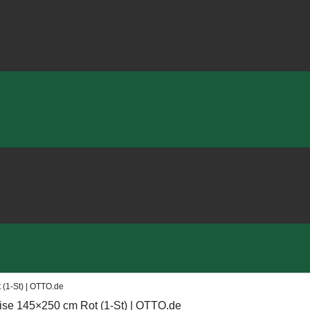
(1-St) | OTTO.de
ise 145×250 cm Rot (1-St) | OTTO.de