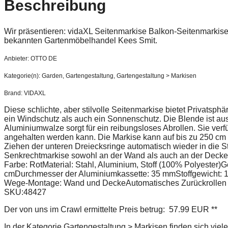
Beschreibung
Wir präsentieren: vidaXL Seitenmarkise Balkon-Seitenmarki
bekannten Gartenmöbelhandel Kees Smit.
Anbieter: OTTO DE
Kategorie(n): Garden, Gartengestaltung, Gartengestaltung > Markisen
Brand: VIDAXL
Diese schlichte, aber stilvolle Seitenmarkise bietet Privatsph
ein Windschutz als auch ein Sonnenschutz. Die Blende ist aus
Aluminiumwalze sorgt für ein reibungsloses Abrollen. Sie verfü
angehalten werden kann. Die Markise kann auf bis zu 250 cm
Ziehen der unteren Dreiecksringe automatisch wieder in die 
Senkrechtmarkise sowohl an der Wand als auch an der Decke 
Farbe: RotMaterial: Stahl, Aluminium, Stoff (100% Polyester)
cmDurchmesser der Aluminiumkassette: 35 mmStoffgewicht: 1
Wege-Montage: Wand und DeckeAutomatisches Zurückrollen ü
SKU:48427
Der von uns im Crawl ermittelte Preis betrug: 57.99 EUR **
In der Kategorie Gartengestaltung > Markisen finden sich viel