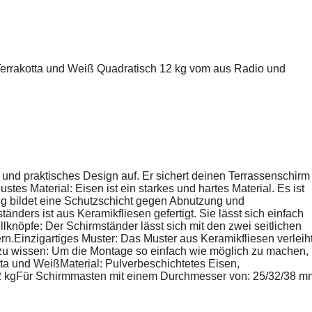
Terrakotta und Weiß Quadratisch 12 kg vom aus Radio und
s und praktisches Design auf. Er sichert deinen Terrassenschirm
es Material: Eisen ist ein starkes und hartes Material. Es ist
ng bildet eine Schutzschicht gegen Abnutzung und
nders ist aus Keramikfliesen gefertigt. Sie lässt sich einfach
llknöpfe: Der Schirmständer lässt sich mit den zwei seitlichen
n.Einzigartiges Muster: Das Muster aus Keramikfliesen verleih
 zu wissen: Um die Montage so einfach wie möglich zu machen,
otta und WeißMaterial: Pulverbeschichtetes Eisen,
2 kgFür Schirmmasten mit einem Durchmesser von: 25/32/38 m