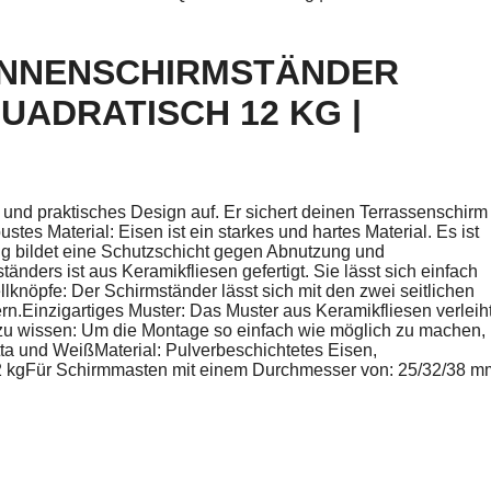
ONNENSCHIRMSTÄNDER
DRATISCH 12 KG | O
s und praktisches Design auf. Er sichert deinen Terrassenschirm
es Material: Eisen ist ein starkes und hartes Material. Es ist
ng bildet eine Schutzschicht gegen Abnutzung und
nders ist aus Keramikfliesen gefertigt. Sie lässt sich einfach
llknöpfe: Der Schirmständer lässt sich mit den zwei seitlichen
n.Einzigartiges Muster: Das Muster aus Keramikfliesen verleih
 zu wissen: Um die Montage so einfach wie möglich zu machen,
otta und WeißMaterial: Pulverbeschichtetes Eisen,
2 kgFür Schirmmasten mit einem Durchmesser von: 25/32/38 m