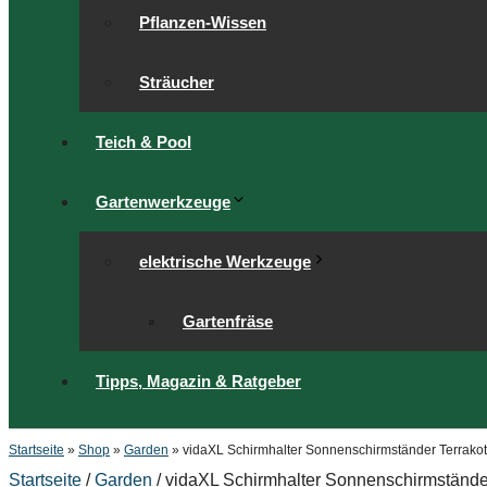
Pflanzen-Wissen
Sträucher
Teich & Pool
Gartenwerkzeuge
elektrische Werkzeuge
Gartenfräse
Tipps, Magazin & Ratgeber
Startseite
»
Shop
»
Garden
»
vidaXL Schirmhalter Sonnenschirmständer Terrakot
Startseite
/
Garden
/ vidaXL Schirmhalter Sonnenschirmstände