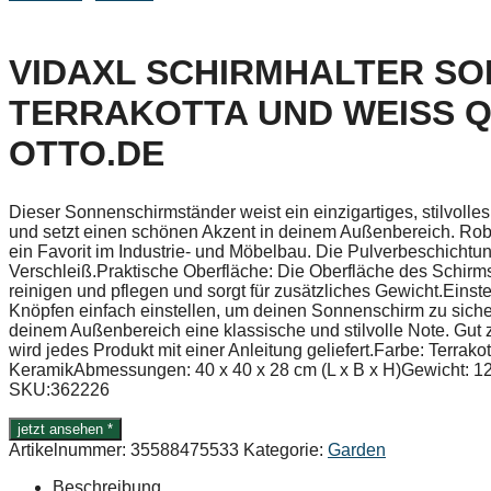
VIDAXL SCHIRMHALTER S
TERRAKOTTA UND WEISS QUA
TTO.DE
Dieser Sonnenschirmständer weist ein einzigartiges, stilvolle
und setzt einen schönen Akzent in deinem Außenbereich. Robust
ein Favorit im Industrie- und Möbelbau. Die Pulverbeschichtu
Verschleiß.Praktische Oberfläche: Die Oberfläche des Schirmstä
reinigen und pflegen und sorgt für zusätzliches Gewicht.Einste
Knöpfen einfach einstellen, um deinen Sonnenschirm zu sicher
deinem Außenbereich eine klassische und stilvolle Note. Gut
wird jedes Produkt mit einer Anleitung geliefert.Farbe: Terrak
KeramikAbmessungen: 40 x 40 x 28 cm (L x B x H)Gewicht: 1
SKU:362226
jetzt ansehen *
Artikelnummer:
35588475533
Kategorie:
Garden
Beschreibung