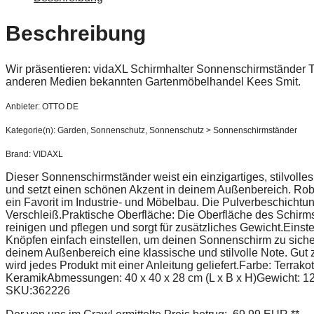
Beschreibung
Wir präsentieren: vidaXL Schirmhalter Sonnenschirmständer 
anderen Medien bekannten Gartenmöbelhandel Kees Smit.
Anbieter: OTTO DE
Kategorie(n): Garden, Sonnenschutz, Sonnenschutz > Sonnenschirmständer
Brand: VIDAXL
Dieser Sonnenschirmständer weist ein einzigartiges, stilvolle
und setzt einen schönen Akzent in deinem Außenbereich. Robust
ein Favorit im Industrie- und Möbelbau. Die Pulverbeschichtu
Verschleiß.Praktische Oberfläche: Die Oberfläche des Schirmstä
reinigen und pflegen und sorgt für zusätzliches Gewicht.Einste
Knöpfen einfach einstellen, um deinen Sonnenschirm zu sicher
deinem Außenbereich eine klassische und stilvolle Note. Gut
wird jedes Produkt mit einer Anleitung geliefert.Farbe: Terrak
KeramikAbmessungen: 40 x 40 x 28 cm (L x B x H)Gewicht: 1
SKU:362226