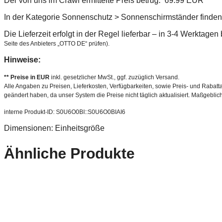
Der von uns im Crawl ermittelte Preis betrug: 69.99 EUR **
In der Kategorie Sonnenschutz > Sonnenschirmständer finden 
Die Lieferzeit erfolgt in der Regel lieferbar – in 3-4 Werktage
Seite des Anbieters „OTTO DE“ prüfen).
Hinweise:
** Preise in EUR
inkl. gesetzlicher MwSt., ggf. zuzüglich Versand.
Alle Angaben zu Preisen, Lieferkosten, Verfügbarkeiten, sowie Preis- und Rabatta
geändert haben, da unser System die Preise nicht täglich aktualisiert. Maßgeblic
interne Produkt-ID: S0U6O0BI::S0U6O0BIAI6
Dimensionen: Einheitsgröße
Ähnliche Produkte