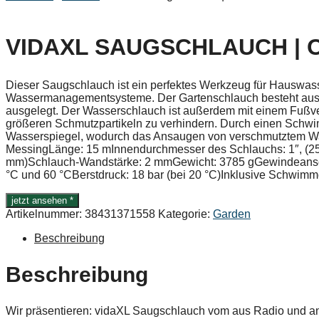
VIDAXL SAUGSCHLAUCH | 
Dieser Saugschlauch ist ein perfektes Werkzeug für Hauswas
Wassermanagementsysteme. Der Gartenschlauch besteht aus 
ausgelegt. Der Wasserschlauch ist außerdem mit einem Fußve
größeren Schmutzpartikeln zu verhindern. Durch einen Schwi
Wasserspiegel, wodurch das Ansaugen von verschmutztem Was
MessingLänge: 15 mInnendurchmesser des Schlauchs: 1″, (2
mm)Schlauch-Wandstärke: 2 mmGewicht: 3785 gGewindeanschlu
°C und 60 °CBerstdruck: 18 bar (bei 20 °C)Inklusive Schwimm
jetzt ansehen *
Artikelnummer:
38431371558
Kategorie:
Garden
Beschreibung
Beschreibung
Wir präsentieren: vidaXL Saugschlauch vom aus Radio und 