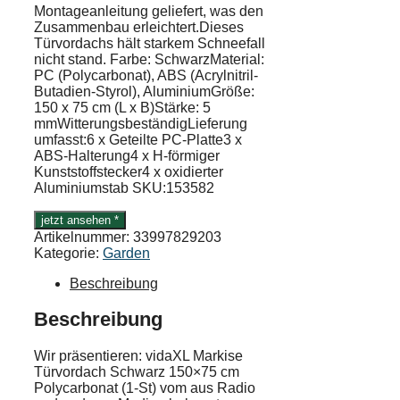
Montageanleitung geliefert, was den
Zusammenbau erleichtert.​Dieses
Türvordachs hält starkem Schneefall
nicht stand. Farbe: SchwarzMaterial:
PC (Polycarbonat), ABS (Acrylnitril-
Butadien-Styrol), AluminiumGröße:
150 x 75 cm (L x B)Stärke: 5
mmWitterungsbeständigLieferung
umfasst:6 x Geteilte PC-Platte3 x
ABS-Halterung4 x H-förmiger
Kunststoffstecker4 x oxidierter
Aluminiumstab SKU:153582
jetzt ansehen *
Artikelnummer:
33997829203
Kategorie:
Garden
Beschreibung
Beschreibung
Wir präsentieren: vidaXL Markise
Türvordach Schwarz 150×75 cm
Polycarbonat (1-St) vom aus Radio