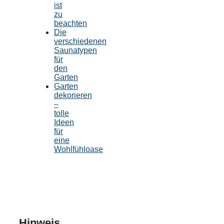
ist
zu
beachten
Die
verschiedenen
Saunatypen
für
den
Garten
Garten
dekorieren
–
tolle
Ideen
für
eine
Wohlfühloase
Hinweis