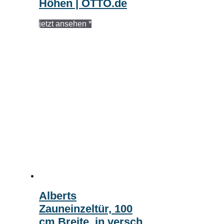
Höhen | OTTO.de
jetzt ansehen *
Alberts
Zauneinzeltür, 100
cm Breite, in versch.