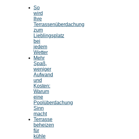
So
wird
Ihre
Terrassenüberdachung
zum
Lieblingsplatz
bei
jedem
Wetter
Mehr
Spaß,
weniger
Aufwand
und
Kosten:
Warum
eine
Poolüberdachung
Sinn
macht
Terrasse
beheizen
für
kühle