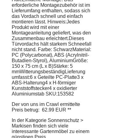
erforderliche Montagezubehör ist im
Lieferumfang enthalten, sodass sich
das Vordach schnell und einfach
montieren lässt. Hinweis:Jedes
Produkt wird mit einer
Montageanleitung geliefert, was den
Zusammenbau erleichtert.​Dieses
Türvordachs hält starkem Schneefall
nicht stand. Farbe: SchwarzMaterial:
PC (Polycarbonat), ABS (Acrylnitril-
Butadien-Styrol), AluminiumGröße:
150 x 75 cm (L x B)Stärke: 5
mmWitterungsbeständigLieferung
umfasst:6 x Geteilte PC-Platte3 x
ABS-Halterung4 x H-förmiger
Kunststoffstecker4 x oxidierter
Aluminiumstab SKU:153582
Der von uns im Crawl ermittelte
Preis betrug: 62.99 EUR **
In der Kategorie Sonnenschutz >
Markisen finden sich viele
interessante Gartenmöbel zu einem
günstigen Preis.