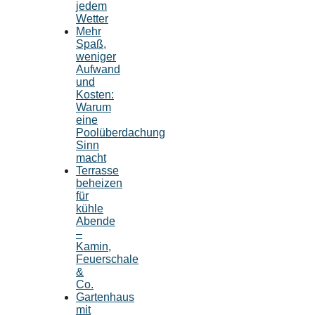
jedem
Wetter
Mehr
Spaß,
weniger
Aufwand
und
Kosten:
Warum
eine
Poolüberdachung
Sinn
macht
Terrasse
beheizen
für
kühle
Abende
–
Kamin,
Feuerschale
&
Co.
Gartenhaus
mit