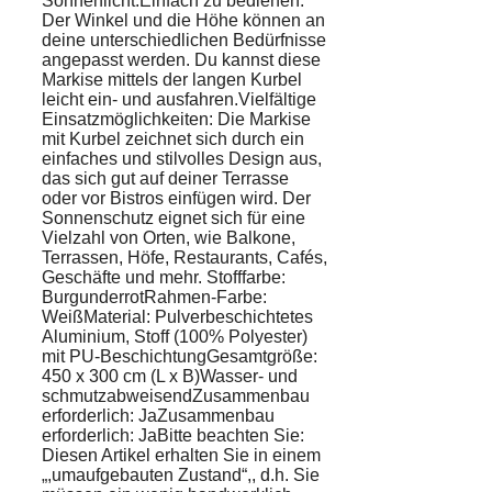
Sonnenlicht.Einfach zu bedienen:
Der Winkel und die Höhe können an
deine unterschiedlichen Bedürfnisse
angepasst werden. Du kannst diese
Markise mittels der langen Kurbel
leicht ein- und ausfahren.Vielfältige
Einsatzmöglichkeiten: Die Markise
mit Kurbel zeichnet sich durch ein
einfaches und stilvolles Design aus,
das sich gut auf deiner Terrasse
oder vor Bistros einfügen wird. Der
Sonnenschutz eignet sich für eine
Vielzahl von Orten, wie Balkone,
Terrassen, Höfe, Restaurants, Cafés,
Geschäfte und mehr. Stofffarbe:
BurgunderrotRahmen-Farbe:
WeißMaterial: Pulverbeschichtetes
Aluminium, Stoff (100% Polyester)
mit PU-BeschichtungGesamtgröße:
450 x 300 cm (L x B)Wasser- und
schmutzabweisendZusammenbau
erforderlich: JaZusammenbau
erforderlich: JaBitte beachten Sie:
Diesen Artikel erhalten Sie in einem
„,umaufgebauten Zustand“,, d.h. Sie