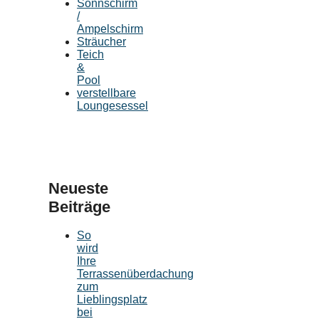
Sonnschirm
/
Ampelschirm
Sträucher
Teich
&
Pool
verstellbare
Loungesessel
Neueste
Beiträge
So
wird
Ihre
Terrassenüberdachung
zum
Lieblingsplatz
bei