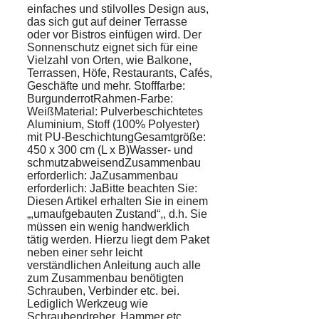
einfaches und stilvolles Design aus,
das sich gut auf deiner Terrasse
oder vor Bistros einfügen wird. Der
Sonnenschutz eignet sich für eine
Vielzahl von Orten, wie Balkone,
Terrassen, Höfe, Restaurants, Cafés,
Geschäfte und mehr. Stofffarbe:
BurgunderrotRahmen-Farbe:
WeißMaterial: Pulverbeschichtetes
Aluminium, Stoff (100% Polyester)
mit PU-BeschichtungGesamtgröße:
450 x 300 cm (L x B)Wasser- und
schmutzabweisendZusammenbau
erforderlich: JaZusammenbau
erforderlich: JaBitte beachten Sie:
Diesen Artikel erhalten Sie in einem
„,umaufgebauten Zustand“,, d.h. Sie
müssen ein wenig handwerklich
tätig werden. Hierzu liegt dem Paket
neben einer sehr leicht
verständlichen Anleitung auch alle
zum Zusammenbau benötigten
Schrauben, Verbinder etc. bei.
Lediglich Werkzeug wie
Schraubendreher, Hammer etc.