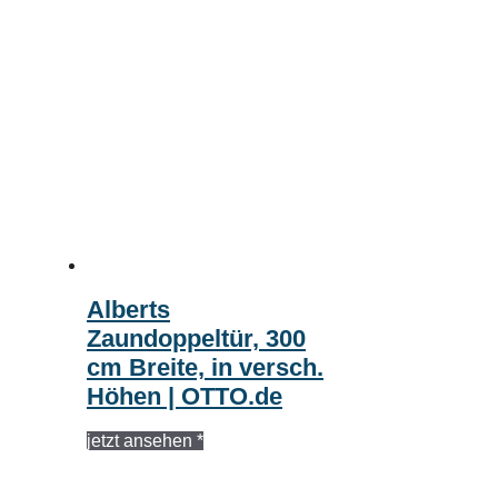
Alberts
Zaundoppeltür, 300
cm Breite, in versch.
Höhen | OTTO.de
jetzt ansehen *