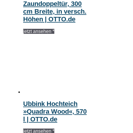
Zaundoppeltür, 300
cm Breite, in versch.
Höhen | OTTO.de
jetzt ansehen *
Ubbink Hochteich
»Quadra Wood«, 570
l | OTTO.de
jetzt ansehen *