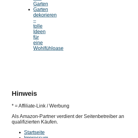
Garten
Garten
dekorieren
–
tolle
Ideen
für
eine
Wohlfühloase
Hinweis
* = Affiliate-Link / Werbung
Als Amazon-Partner verdient der Seitenbetreiber an
qualifizierten Käufen.
Startseite
Impressum