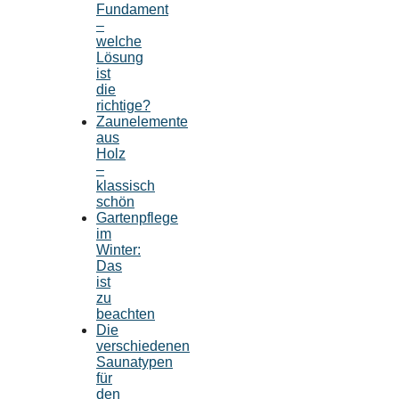
Fundament
–
welche
Lösung
ist
die
richtige?
Zaunelemente
aus
Holz
–
klassisch
schön
Gartenpflege
im
Winter:
Das
ist
zu
beachten
Die
verschiedenen
Saunatypen
für
den