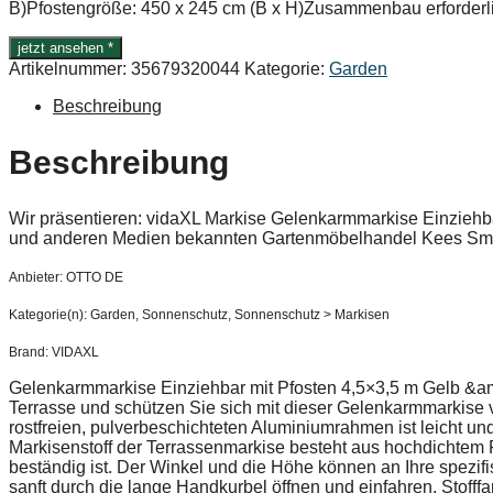
B)Pfostengröße: 450 x 245 cm (B x H)Zusammenbau erforderli
jetzt ansehen *
Artikelnummer:
35679320044
Kategorie:
Garden
Beschreibung
Beschreibung
Wir präsentieren: vidaXL Markise Gelenkarmmarkise Einziehb
und anderen Medien bekannten Gartenmöbelhandel Kees Smi
Anbieter: OTTO DE
Kategorie(n): Garden, Sonnenschutz, Sonnenschutz > Markisen
Brand: VIDAXL
Gelenkarmmarkise Einziehbar mit Pfosten 4,5×3,5 m Gelb &am
Terrasse und schützen Sie sich mit dieser Gelenkarmmarkise 
rostfreien, pulverbeschichteten Aluminiumrahmen ist leicht un
Markisenstoff der Terrassenmarkise besteht aus hochdichtem 
beständig ist. Der Winkel und die Höhe können an Ihre spezi
sanft durch die lange Handkurbel öffnen und einfahren. Stoff