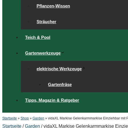
Pflanzen-Wissen
Sträucher
Teich & Pool
Gartenwerkzeuge
elektrische Werkzeuge
Gartenfräse
Tipps, Magazin & Ratgeber
Startseite
»
Shop
»
Garden
»
vidaXL Markise Gelenkarmmarkise Einziehbar mit P
Startseite
/
Garden
/ vidaXL Markise Gelenkarmmarkise Einzie