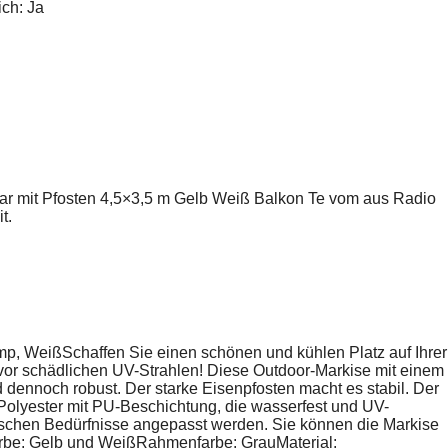
ch: Ja
ar mit Pfosten 4,5×3,5 m Gelb Weiß Balkon Te vom aus Radio
t.
p, WeißSchaffen Sie einen schönen und kühlen Platz auf Ihrer
vor schädlichen UV-Strahlen! Diese Outdoor-Markise mit einem
d dennoch robust. Der starke Eisenpfosten macht es stabil. Der
Polyester mit PU-Beschichtung, die wasserfest und UV-
fischen Bedürfnisse angepasst werden. Sie können die Markise
farbe: Gelb und WeißRahmenfarbe: GrauMaterial: