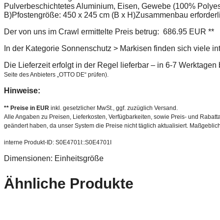
Pulverbeschichtetes Aluminium, Eisen, Gewebe (100% Polyes
B)Pfostengröße: 450 x 245 cm (B x H)Zusammenbau erforderli
Der von uns im Crawl ermittelte Preis betrug: 686.95 EUR **
In der Kategorie Sonnenschutz > Markisen finden sich viele i
Die Lieferzeit erfolgt in der Regel lieferbar – in 6-7 Werktage
Seite des Anbieters „OTTO DE“ prüfen).
Hinweise:
** Preise in EUR
inkl. gesetzlicher MwSt., ggf. zuzüglich Versand.
Alle Angaben zu Preisen, Lieferkosten, Verfügbarkeiten, sowie Preis- und Rabatta
geändert haben, da unser System die Preise nicht täglich aktualisiert. Maßgeblic
interne Produkt-ID: S0E4701I::S0E4701I
Dimensionen: Einheitsgröße
Ähnliche Produkte