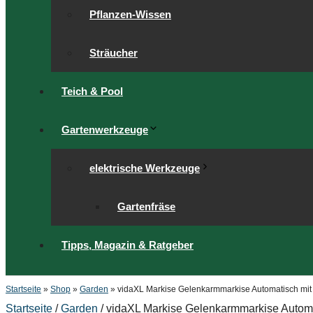
Pflanzen-Wissen
Sträucher
Teich & Pool
Gartenwerkzeuge
elektrische Werkzeuge
Gartenfräse
Tipps, Magazin & Ratgeber
Startseite
»
Shop
»
Garden
»
vidaXL Markise Gelenkarmmarkise Automatisch mit
Startseite
/
Garden
/ vidaXL Markise Gelenkarmmarkise Automa