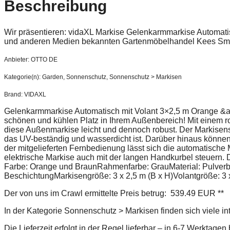
Beschreibung
Wir präsentieren: vidaXL Markise Gelenkarmmarkise Automat
und anderen Medien bekannten Gartenmöbelhandel Kees Smi
Anbieter: OTTO DE
Kategorie(n): Garden, Sonnenschutz, Sonnenschutz > Markisen
Brand: VIDAXL
Gelenkarmmarkise Automatisch mit Volant 3×2,5 m Orange &am
schönen und kühlen Platz in Ihrem Außenbereich! Mit einem ro
diese Außenmarkise leicht und dennoch robust. Der Markisens
das UV-beständig und wasserdicht ist. Darüber hinaus könne
der mitgelieferten Fernbedienung lässt sich die automatische
elektrische Markise auch mit der langen Handkurbel steuern. D
Farbe: Orange und BraunRahmenfarbe: GrauMaterial: Pulver
BeschichtungMarkisengröße: 3 x 2,5 m (B x H)Volantgröße: 3 
Der von uns im Crawl ermittelte Preis betrug: 539.49 EUR **
In der Kategorie Sonnenschutz > Markisen finden sich viele i
Die Lieferzeit erfolgt in der Regel lieferbar – in 6-7 Werktage