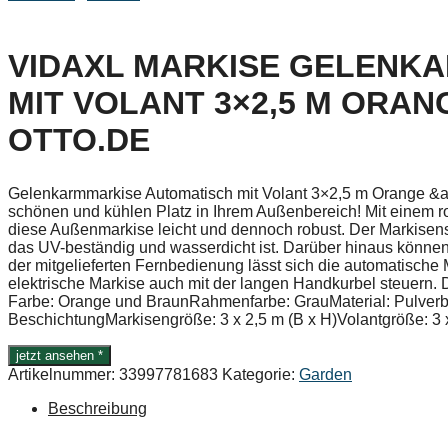
VIDAXL MARKISE GELENK
MIT VOLANT 3×2,5 M ORAN
OTTO.DE
Gelenkarmmarkise Automatisch mit Volant 3×2,5 m Orange &am
schönen und kühlen Platz in Ihrem Außenbereich! Mit einem ro
diese Außenmarkise leicht und dennoch robust. Der Markisens
das UV-beständig und wasserdicht ist. Darüber hinaus könne
der mitgelieferten Fernbedienung lässt sich die automatische
elektrische Markise auch mit der langen Handkurbel steuern. D
Farbe: Orange und BraunRahmenfarbe: GrauMaterial: Pulver
BeschichtungMarkisengröße: 3 x 2,5 m (B x H)Volantgröße: 3 
jetzt ansehen *
Artikelnummer:
33997781683
Kategorie:
Garden
Beschreibung