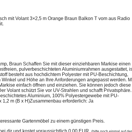
isch mit Volant 3×2,5 m Orange Braun Balkon T vom aus Radio
t.
p, Braun Schaffen Sie mit dieser einziehbaren Markise einen
stfreien, pulverbeschichteten Aluminiumrahmen ausgestattet, is
toff besteht aus hochdichtem Polyester mit PU-Beschichtung,
n Winkel und Höhe an Ihre Anforderungen angepasst werden. Mi
 Markise einfach öffnen und einziehen. Sie können jedoch diese
er Volant schützt Sie vor UV-Strahlen und schafft Privatsphäre.
beschichtetes Aluminium, 100% Polyestergewebe mit PU-
x 1,2 m (B x H)Zusammenbau erforderlich: Ja
nteressante Gartenmöbel zu einem günstigen Preis.
n bei dir und kostet voraussichtlich 0.00 EUR.
(bitte noch einmal auf der