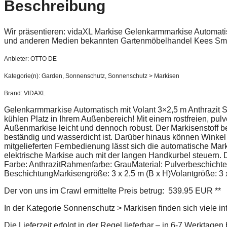
Beschreibung
Wir präsentieren: vidaXL Markise Gelenkarmmarkise Automatis
und anderen Medien bekannten Gartenmöbelhandel Kees Smi
Anbieter: OTTO DE
Kategorie(n): Garden, Sonnenschutz, Sonnenschutz > Markisen
Brand: VIDAXL
Gelenkarmmarkise Automatisch mit Volant 3×2,5 m Anthrazit S
kühlen Platz in Ihrem Außenbereich! Mit einem rostfreien, pul
Außenmarkise leicht und dennoch robust. Der Markisenstoff b
beständig und wasserdicht ist. Darüber hinaus können Winkel
mitgelieferten Fernbedienung lässt sich die automatische Mar
elektrische Markise auch mit der langen Handkurbel steuern. D
Farbe: AnthrazitRahmenfarbe: GrauMaterial: Pulverbeschich
BeschichtungMarkisengröße: 3 x 2,5 m (B x H)Volantgröße: 3 
Der von uns im Crawl ermittelte Preis betrug: 539.95 EUR **
In der Kategorie Sonnenschutz > Markisen finden sich viele i
Die Lieferzeit erfolgt in der Regel lieferbar – in 6-7 Werktage