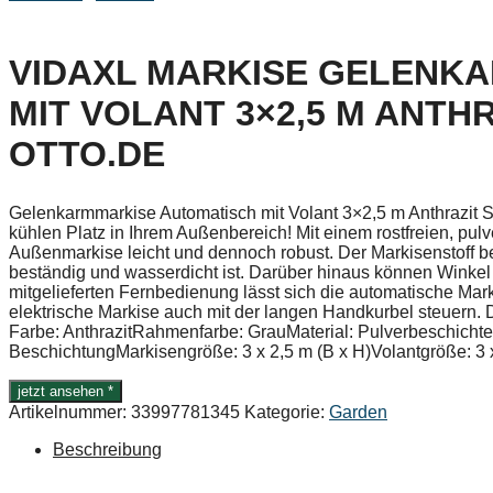
VIDAXL MARKISE GELENK
MIT VOLANT 3×2,5 M ANTH
OTTO.DE
Gelenkarmmarkise Automatisch mit Volant 3×2,5 m Anthrazit S
kühlen Platz in Ihrem Außenbereich! Mit einem rostfreien, pul
Außenmarkise leicht und dennoch robust. Der Markisenstoff b
beständig und wasserdicht ist. Darüber hinaus können Winkel
mitgelieferten Fernbedienung lässt sich die automatische Mar
elektrische Markise auch mit der langen Handkurbel steuern. D
Farbe: AnthrazitRahmenfarbe: GrauMaterial: Pulverbeschich
BeschichtungMarkisengröße: 3 x 2,5 m (B x H)Volantgröße: 3 
jetzt ansehen *
Artikelnummer:
33997781345
Kategorie:
Garden
Beschreibung