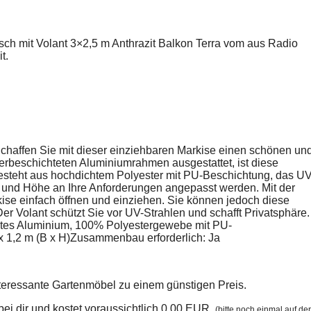
ch mit Volant 3×2,5 m Anthrazit Balkon Terra vom aus Radio
t.
chaffen Sie mit dieser einziehbaren Markise einen schönen un
verbeschichteten Aluminiumrahmen ausgestattet, ist diese
esteht aus hochdichtem Polyester mit PU-Beschichtung, das UV
 und Höhe an Ihre Anforderungen angepasst werden. Mit der
kise einfach öffnen und einziehen. Sie können jedoch diese
er Volant schützt Sie vor UV-Strahlen und schafft Privatsphäre.
tetes Aluminium, 100% Polyestergewebe mit PU-
x 1,2 m (B x H)Zusammenbau erforderlich: Ja
nteressante Gartenmöbel zu einem günstigen Preis.
n bei dir und kostet voraussichtlich 0.00 EUR.
(bitte noch einmal auf der