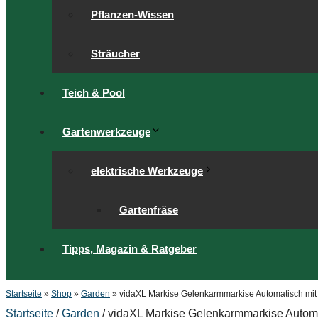
Pflanzen-Wissen
Sträucher
Teich & Pool
Gartenwerkzeuge
elektrische Werkzeuge
Gartenfräse
Tipps, Magazin & Ratgeber
Startseite
»
Shop
»
Garden
»
vidaXL Markise Gelenkarmmarkise Automatisch mit V
Startseite
/
Garden
/ vidaXL Markise Gelenkarmmarkise Automat