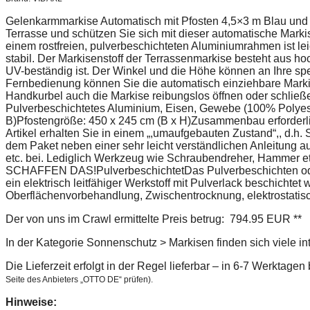
Gelenkarmmarkise Automatisch mit Pfosten 4,5×3 m Blau und 
Terrasse und schützen Sie sich mit dieser automatische Marki
einem rostfreien, pulverbeschichteten Aluminiumrahmen ist le
stabil. Der Markisenstoff der Terrassenmarkise besteht aus h
UV-beständig ist. Der Winkel und die Höhe können an Ihre spe
Fernbedienung können Sie die automatisch einziehbare Markis
Handkurbel auch die Markise reibungslos öffnen oder schließ
Pulverbeschichtetes Aluminium, Eisen, Gewebe (100% Polyes
B)Pfostengröße: 450 x 245 cm (B x H)Zusammenbau erforderli
Artikel erhalten Sie in einem „,umaufgebauten Zustand“,, d.h.
dem Paket neben einer sehr leicht verständlichen Anleitung
etc. bei. Lediglich Werkzeug wie Schraubendreher, Hammer etc
SCHAFFEN DAS!PulverbeschichtetDas Pulverbeschichten oder 
ein elektrisch leitfähiger Werkstoff mit Pulverlack beschichte
Oberflächenvorbehandlung, Zwischentrocknung, elektrostatis
Der von uns im Crawl ermittelte Preis betrug: 794.95 EUR **
In der Kategorie Sonnenschutz > Markisen finden sich viele i
Die Lieferzeit erfolgt in der Regel lieferbar – in 6-7 Werktage
Seite des Anbieters „OTTO DE“ prüfen).
Hinweise: