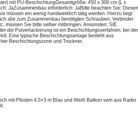
ter) mit PU-BeschichtungGesamtgröße: 450 x 300 cm (L x
ch: JaZusammenbau erforderlich: JaBitte beachten Sie: Diese
 Sie müssen ein wenig handwerklich tätig werden. Hierzu liegt
 auch alle zum Zusammenbau benötigten Schrauben, Verbinder
. müssen Sie bitte selber mitbringen. Ansonsten: SIE
die Pulverlackierung ist ein Beschichtungsverfahren, bei d
t wird. Eine typische Beschichtungsanlage besteht aus
cher Beschichtungszone und Trockner.
isch mit Pfosten 4,5×3 m Blau und Weiß Balkon vom aus Radio
t.