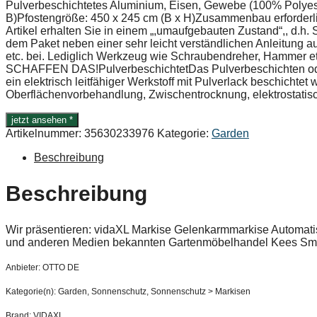
Pulverbeschichtetes Aluminium, Eisen, Gewebe (100% Polyes
B)Pfostengröße: 450 x 245 cm (B x H)Zusammenbau erforderli
Artikel erhalten Sie in einem „,umaufgebauten Zustand“,, d.h.
dem Paket neben einer sehr leicht verständlichen Anleitung
etc. bei. Lediglich Werkzeug wie Schraubendreher, Hammer etc
SCHAFFEN DAS!PulverbeschichtetDas Pulverbeschichten oder 
ein elektrisch leitfähiger Werkstoff mit Pulverlack beschichte
Oberflächenvorbehandlung, Zwischentrocknung, elektrostatis
jetzt ansehen *
Artikelnummer:
35630233976
Kategorie:
Garden
Beschreibung
Beschreibung
Wir präsentieren: vidaXL Markise Gelenkarmmarkise Automat
und anderen Medien bekannten Gartenmöbelhandel Kees Smi
Anbieter: OTTO DE
Kategorie(n): Garden, Sonnenschutz, Sonnenschutz > Markisen
Brand: VIDAXL