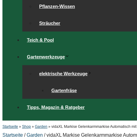
Pflanzen-Wissen
Sträucher
Teich & Pool
Gartenwerkzeuge
elektrische Werkzeuge
Gartenfräse
Tipps, Magazin & Ratgeber
Startseite
»
Shop
»
Garden
»
vidaXL Markise Gelenkarmmarkise Automatisch mit
Startseite
/
Garden
/ vidaXL Markise Gelenkarmmarkise Automa