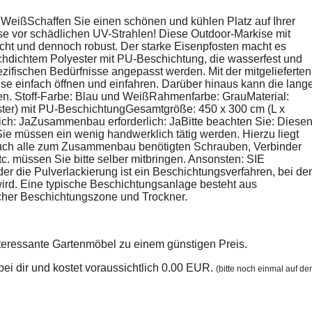
WeißSchaffen Sie einen schönen und kühlen Platz auf Ihrer
se vor schädlichen UV-Strahlen! Diese Outdoor-Markise mit
icht und dennoch robust. Der starke Eisenpfosten macht es
ochdichtem Polyester mit PU-Beschichtung, die wasserfest und
zifischen Bedürfnisse angepasst werden. Mit der mitgelieferten
e einfach öffnen und einfahren. Darüber hinaus kann die lang
en. Stoff-Farbe: Blau und WeißRahmenfarbe: GrauMaterial:
ter) mit PU-BeschichtungGesamtgröße: 450 x 300 cm (L x
ch: JaZusammenbau erforderlich: JaBitte beachten Sie: Diese
 Sie müssen ein wenig handwerklich tätig werden. Hierzu liegt
 auch alle zum Zusammenbau benötigten Schrauben, Verbinder
. müssen Sie bitte selber mitbringen. Ansonsten: SIE
die Pulverlackierung ist ein Beschichtungsverfahren, bei d
t wird. Eine typische Beschichtungsanlage besteht aus
cher Beschichtungszone und Trockner.
nteressante Gartenmöbel zu einem günstigen Preis.
n bei dir und kostet voraussichtlich 0.00 EUR.
(bitte noch einmal auf der