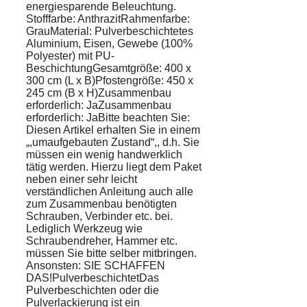
energiesparende Beleuchtung.
Stofffarbe: AnthrazitRahmenfarbe:
GrauMaterial: Pulverbeschichtetes
Aluminium, Eisen, Gewebe (100%
Polyester) mit PU-
BeschichtungGesamtgröße: 400 x
300 cm (L x B)Pfostengröße: 450 x
245 cm (B x H)Zusammenbau
erforderlich: JaZusammenbau
erforderlich: JaBitte beachten Sie:
Diesen Artikel erhalten Sie in einem
„,umaufgebauten Zustand“,, d.h. Sie
müssen ein wenig handwerklich
tätig werden. Hierzu liegt dem Paket
neben einer sehr leicht
verständlichen Anleitung auch alle
zum Zusammenbau benötigten
Schrauben, Verbinder etc. bei.
Lediglich Werkzeug wie
Schraubendreher, Hammer etc.
müssen Sie bitte selber mitbringen.
Ansonsten: SIE SCHAFFEN
DAS!PulverbeschichtetDas
Pulverbeschichten oder die
Pulverlackierung ist ein