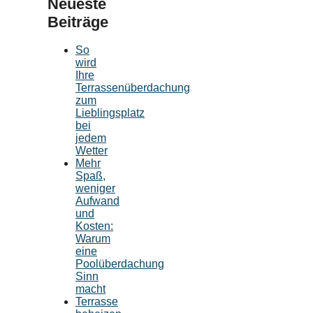
Neueste
Beiträge
So
wird
Ihre
Terrassenüberdachung
zum
Lieblingsplatz
bei
jedem
Wetter
Mehr
Spaß,
weniger
Aufwand
und
Kosten:
Warum
eine
Poolüberdachung
Sinn
macht
Terrasse