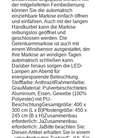
der mitgelieferten Fernbedienung
können Sie die automatisch
einziehbare Markise einfach öffnen
und einfahren. Auch mit der langen
Handkurbel kann die Markise
reibungslos geöffnet und
geschlossen werden. Die
Gelenkarmmarkise ist auch mit
einem Windsensor ausgestattet, der
Ihre Markise an windigen Tagen
automatisch schließen kann.
Darüber hinaus sorgen die LED-
Lampen am Abend für
energiesparende Beleuchtung.
Stofffarbe: AnthrazitRahmenfarbe:
GrauMaterial: Pulverbeschichtetes
Aluminium, Eisen, Gewebe (100%
Polyester) mit PU-
BeschichtungGesamtgröße: 400 x
300 cm (L x B)Pfostengröße: 450 x
245 cm (B x H)Zusammenbau
erforderlich: JaZusammenbau
erforderlich: JaBitte beachten Sie:
Diesen Artikel erhalten Sie in einem
„,umaufgebauten Zustand“,, d.h. Sie