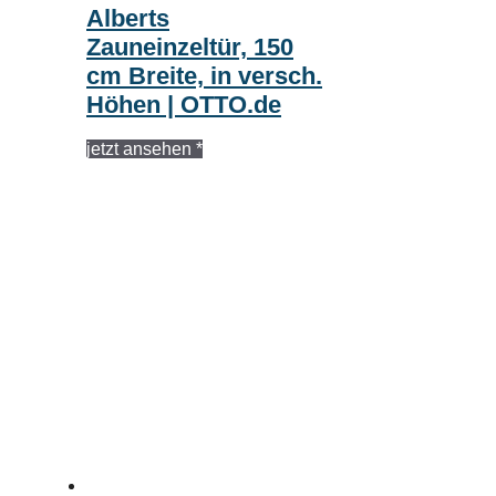
Alberts
Zauneinzeltür, 150
cm Breite, in versch.
Höhen | OTTO.de
jetzt ansehen *