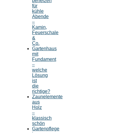
beheizen
für
kühle
Abende
–
Kamin,
Feuerschale
&
Co.
Gartenhaus
mit
Fundament
–
welche
Lösung
ist
die
richtige?
Zaunelemente
aus
Holz
–
klassisch
schön
Gartenpflege