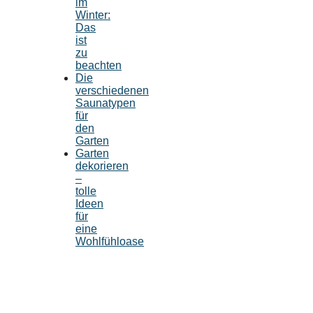
im
Winter:
Das
ist
zu
beachten
Die
verschiedenen
Saunatypen
für
den
Garten
Garten
dekorieren
–
tolle
Ideen
für
eine
Wohlfühloase