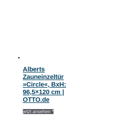
Alberts
Zauneinzeltür
»Circle«, BxH:
96,5×120 cm |
OTTO.de
jetzt ansehen *