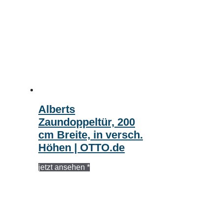
Alberts
Zaundoppeltür, 200
cm Breite, in versch.
Höhen | OTTO.de
jetzt ansehen *