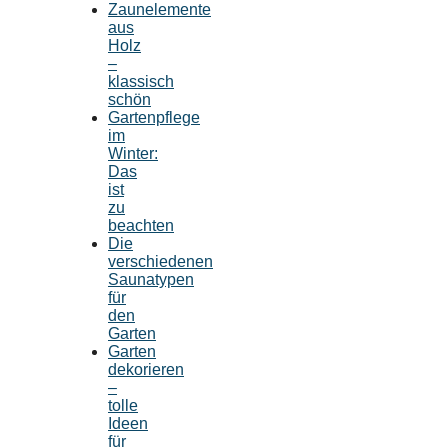
Zaunelemente
aus
Holz
–
klassisch
schön
Gartenpflege
im
Winter:
Das
ist
zu
beachten
Die
verschiedenen
Saunatypen
für
den
Garten
Garten
dekorieren
–
tolle
Ideen
für