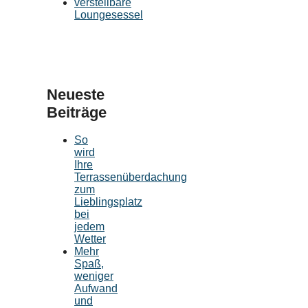
verstellbare
Loungesessel
Neueste
Beiträge
So
wird
Ihre
Terrassenüberdachung
zum
Lieblingsplatz
bei
jedem
Wetter
Mehr
Spaß,
weniger
Aufwand
und