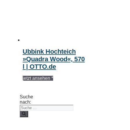
Ubbink Hochteich
»Quadra Wood«, 570
l | OTTO.de
jetzt ansehen *
Suche
nach: