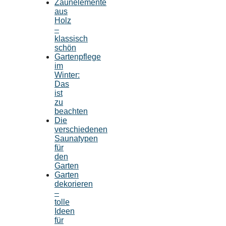
Zaunelemente
aus
Holz
–
klassisch
schön
Gartenpflege
im
Winter:
Das
ist
zu
beachten
Die
verschiedenen
Saunatypen
für
den
Garten
Garten
dekorieren
–
tolle
Ideen
für