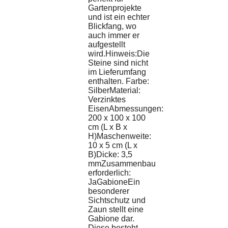
Gartenprojekte
und ist ein echter
Blickfang, wo
auch immer er
aufgestellt
wird.Hinweis:Die
Steine sind nicht
im Lieferumfang
enthalten. Farbe:
SilberMaterial:
Verzinktes
EisenAbmessungen:
200 x 100 x 100
cm (L x B x
H)Maschenweite:
10 x 5 cm (L x
B)Dicke: 3,5
mmZusammenbau
erforderlich:
JaGabioneEin
besonderer
Sichtschutz und
Zaun stellt eine
Gabione dar.
Diese besteht