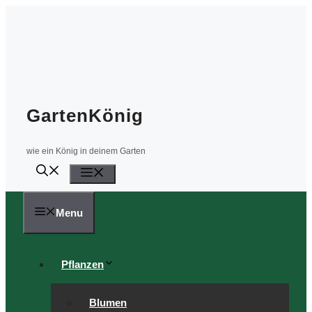
Zum
Inhalt
springen
GartenKönig
wie ein König in deinem Garten
Menü
Menu
Pflanzen
Blumen