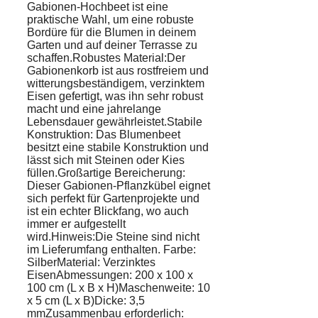
Gabionen-Hochbeet ist eine
praktische Wahl, um eine robuste
Bordüre für die Blumen in deinem
Garten und auf deiner Terrasse zu
schaffen.Robustes Material:Der
Gabionenkorb ist aus rostfreiem und
witterungsbeständigem, verzinktem
Eisen gefertigt, was ihn sehr robust
macht und eine jahrelange
Lebensdauer gewährleistet.Stabile
Konstruktion: Das Blumenbeet
besitzt eine stabile Konstruktion und
lässt sich mit Steinen oder Kies
füllen.Großartige Bereicherung:
Dieser Gabionen-Pflanzkübel eignet
sich perfekt für Gartenprojekte und
ist ein echter Blickfang, wo auch
immer er aufgestellt
wird.Hinweis:Die Steine sind nicht
im Lieferumfang enthalten. Farbe:
SilberMaterial: Verzinktes
EisenAbmessungen: 200 x 100 x
100 cm (L x B x H)Maschenweite: 10
x 5 cm (L x B)Dicke: 3,5
mmZusammenbau erforderlich: