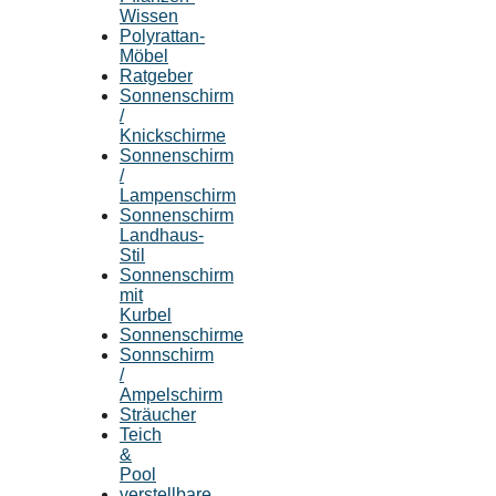
Wissen
Polyrattan-
Möbel
Ratgeber
Sonnenschirm
/
Knickschirme
Sonnenschirm
/
Lampenschirm
Sonnenschirm
Landhaus-
Stil
Sonnenschirm
mit
Kurbel
Sonnenschirme
Sonnschirm
/
Ampelschirm
Sträucher
Teich
&
Pool
verstellbare