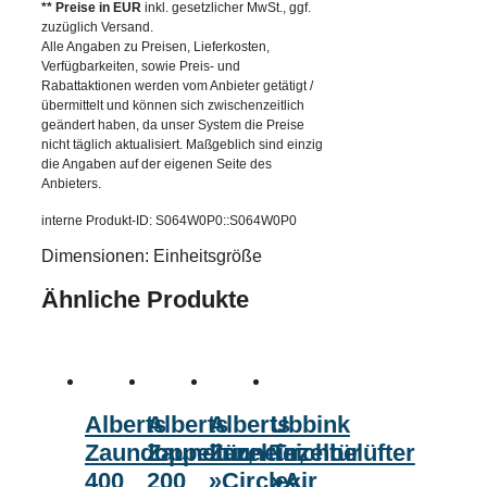
** Preise in EUR
inkl. gesetzlicher MwSt., ggf.
zuzüglich Versand.
Alle Angaben zu Preisen, Lieferkosten,
Verfügbarkeiten, sowie Preis- und
Rabattaktionen werden vom Anbieter getätigt /
übermittelt und können sich zwischenzeitlich
geändert haben, da unser System die Preise
nicht täglich aktualisiert. Maßgeblich sind einzig
die Angaben auf der eigenen Seite des
Anbieters.
interne Produkt-ID: S064W0P0::S064W0P0
Dimensionen: Einheitsgröße
Ähnliche Produkte
Alberts
Alberts
Alberts
Ubbink
Zaundoppeltür,
Zauneinzeltür,
Zauneinzeltür
Teichbelüfter
400
200
»Circle«,
»Air