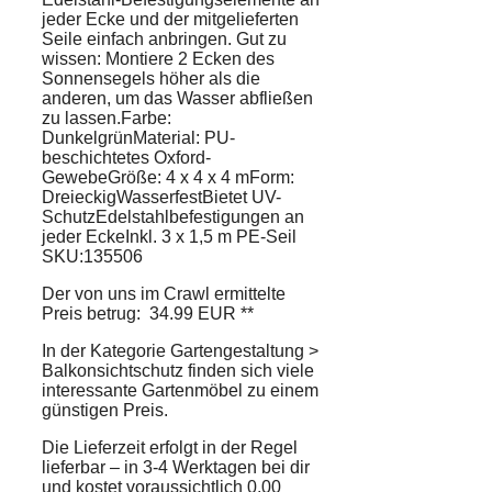
jeder Ecke und der mitgelieferten
Seile einfach anbringen. Gut zu
wissen: Montiere 2 Ecken des
Sonnensegels höher als die
anderen, um das Wasser abfließen
zu lassen.Farbe:
DunkelgrünMaterial: PU-
beschichtetes Oxford-
GewebeGröße: 4 x 4 x 4 mForm:
DreieckigWasserfestBietet UV-
SchutzEdelstahlbefestigungen an
jeder EckeInkl. 3 x 1,5 m PE-Seil
SKU:135506
Der von uns im Crawl ermittelte
Preis betrug: 34.99 EUR **
In der Kategorie Gartengestaltung >
Balkonsichtschutz finden sich viele
interessante Gartenmöbel zu einem
günstigen Preis.
Die Lieferzeit erfolgt in der Regel
lieferbar – in 3-4 Werktagen bei dir
und kostet voraussichtlich 0.00