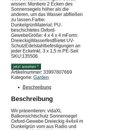
wissen: Montiere 2 Ecken des
Sonnensegels höher als die
anderen, um das Wasser abfließen
zu lassen.Farbe:
DunkelgrünMaterial: PU-
beschichtetes Oxford-
GewebeGröße: 4 x 4 x 4 mForm:
DreieckigWasserfestBietet UV-
SchutzEdelstahlbefestigungen an
jeder EckeInkl. 3 x 1,5 m PE-Seil
SKU:135506
jetzt ansehen *
Artikelnummer:
33997807669
Kategorie:
Garden
Beschreibung
Beschreibung
Wir präsentieren: vidaXL
Balkonsichtschutz Sonnensegel
Oxford-Gewebe Dreieckig 4x4x4 m
Dunkelgrün vom aus Radio und