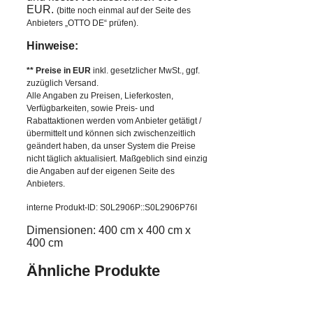
EUR.
(bitte noch einmal auf der Seite des
Anbieters „OTTO DE“ prüfen).
Hinweise:
** Preise in EUR
inkl. gesetzlicher MwSt., ggf.
zuzüglich Versand.
Alle Angaben zu Preisen, Lieferkosten,
Verfügbarkeiten, sowie Preis- und
Rabattaktionen werden vom Anbieter getätigt /
übermittelt und können sich zwischenzeitlich
geändert haben, da unser System die Preise
nicht täglich aktualisiert. Maßgeblich sind einzig
die Angaben auf der eigenen Seite des
Anbieters.
interne Produkt-ID: S0L2906P::S0L2906P76I
Dimensionen: 400 cm x 400 cm x
400 cm
Ähnliche Produkte