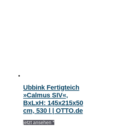
Ubbink Fertigteich
»Calmus SIV«,
BxLxH: 145x215x50
cm, 530 l | OTTO.de
jetzt ansehen *