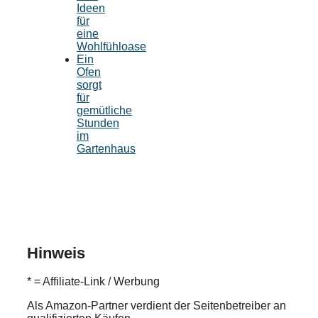
Ideen
für
eine
Wohlfühloase
Ein
Ofen
sorgt
für
gemütliche
Stunden
im
Gartenhaus
Hinweis
* = Affiliate-Link / Werbung
Als Amazon-Partner verdient der Seitenbetreiber an