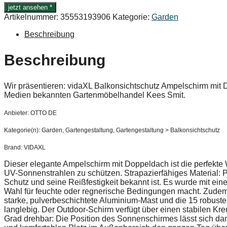
jetzt ansehen *
Artikelnummer:
35553193906
Kategorie:
Garden
Beschreibung
Beschreibung
Wir präsentieren: vidaXL Balkonsichtschutz Ampelschirm mi
Medien bekannten Gartenmöbelhandel Kees Smit.
Anbieter: OTTO DE
Kategorie(n): Garden, Gartengestaltung, Gartengestaltung > Balkonsichtschutz
Brand: VIDAXL
Dieser elegante Ampelschirm mit Doppeldach ist die perfekte
UV-Sonnenstrahlen zu schützen. Strapazierfähiges Material: Po
Schutz und seine Reißfestigkeit bekannt ist. Es wurde mit ei
Wahl für feuchte oder regnerische Bedingungen macht. Zudem l
starke, pulverbeschichtete Aluminium-Mast und die 15 robus
langlebig. Der Outdoor-Schirm verfügt über einen stabilen Kreu
Grad drehbar: Die Position des Sonnenschirmes lässt sich da