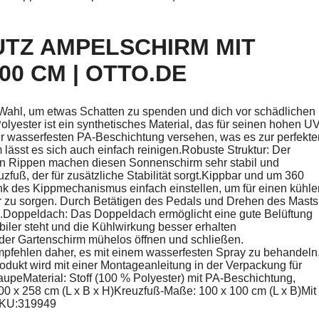
TZ AMPELSCHIRM MIT
0 CM | OTTO.DE
 Wahl, um etwas Schatten zu spenden und dich vor schädlichen
lyester ist ein synthetisches Material, das für seinen hohen UV
ner wasserfesten PA-Beschichtung versehen, was es zur perfekte
ässt es sich auch einfach reinigen.Robuste Struktur: Der
ten Rippen machen diesen Sonnenschirm sehr stabil und
zfuß, der für zusätzliche Stabilität sorgt.Kippbar und um 360
nk des Kippmechanismus einfach einstellen, um für einen kühle
 zu sorgen. Durch Betätigen des Pedals und Drehen des Masts
.Doppeldach: Das Doppeldach ermöglicht eine gute Belüftung
biler steht und die Kühlwirkung besser erhalten
der Gartenschirm mühelos öffnen und schließen.
empfehlen daher, es mit einem wasserfesten Spray zu behandeln
dukt wird mit einer Montageanleitung in der Verpackung für
peMaterial: Stoff (100 % Polyester) mit PA-Beschichtung,
 x 258 cm (L x B x H)Kreuzfuß-Maße: 100 x 100 cm (L x B)Mit
 SKU:319949