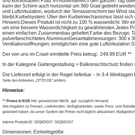
und komfortablen Platz im Außenbereich den ganzen Tag über
kann der Schirm auch horizontal um 360 Grad gedreht werden
und Luftzirkulation, wodurch der Terrassenschirm bei Wind sta
bleibt.Kurbelsystem: Über den Kurbelmechanismus lässt sich 
Hinweis:Dieses Produkt ist nicht zu 100 % wasserdicht. Wir 
um eine bessere Wasserdichtigkeit zu gewährleisten.Jedes Pro
einen einfachen Zusammenbau geliefert.Farbe des Bezugs: Tau
pulverbeschichtetes AluminiumGesamtabmessungen: 300 x 300
Ventilationsöffnungen: ermöglichen eine gute Luftzirkulation
Der von uns im Crawl ermittelte Preis betrug: 249.99 EUR **
In der Kategorie Gartengestaltung > Balkonsichtschutz finden 
Die Lieferzeit erfolgt in der Regel lieferbar – in 3-4 Werktage
Seite des Anbieters „OTTO DE“ prüfen).
Hinweise:
** Preise in EUR
inkl. gesetzlicher MwSt., ggf. zuzüglich Versand.
Alle Angaben zu Preisen, Lieferkosten, Verfügbarkeiten, sowie Preis- und Rabatta
geändert haben, da unser System die Preise nicht täglich aktualisiert. Maßgeblic
interne Produkt-ID: S0Q6D0S7::S0Q6D0S7
Dimensionen: Einheitsgröße