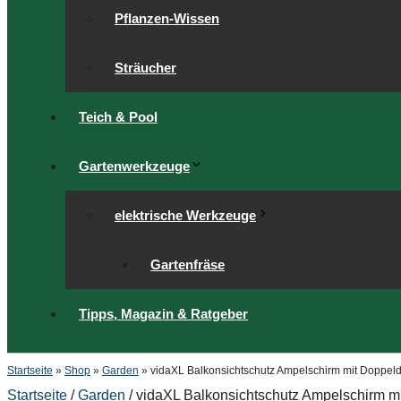
Pflanzen-Wissen
Sträucher
Teich & Pool
Gartenwerkzeuge
elektrische Werkzeuge
Gartenfräse
Tipps, Magazin & Ratgeber
Startseite
»
Shop
»
Garden
»
vidaXL Balkonsichtschutz Ampelschirm mit Doppe
Startseite
/
Garden
/ vidaXL Balkonsichtschutz Ampelschirm 