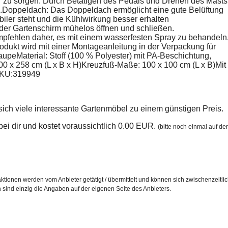
 zu sorgen. Durch Betätigen des Pedals und Drehen des Masts
.Doppeldach: Das Doppeldach ermöglicht eine gute Belüftung
biler steht und die Kühlwirkung besser erhalten
der Gartenschirm mühelos öffnen und schließen.
empfehlen daher, es mit einem wasserfesten Spray zu behandeln
dukt wird mit einer Montageanleitung in der Verpackung für
peMaterial: Stoff (100 % Polyester) mit PA-Beschichtung,
 x 258 cm (L x B x H)Kreuzfuß-Maße: 100 x 100 cm (L x B)Mit
 SKU:319949
sich viele interessante Gartenmöbel zu einem günstigen Preis.
n bei dir und kostet voraussichtlich 0.00 EUR.
(bitte noch einmal auf der
ktionen werden vom Anbieter getätigt / übermittelt und können sich zwischenzeitli
h sind einzig die Angaben auf der eigenen Seite des Anbieters.