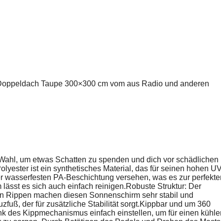
t Doppeldach Taupe 300×300 cm vom aus Radio und anderen
 Wahl, um etwas Schatten zu spenden und dich vor schädlichen
lyester ist ein synthetisches Material, das für seinen hohen UV
ner wasserfesten PA-Beschichtung versehen, was es zur perfekte
ässt es sich auch einfach reinigen.Robuste Struktur: Der
ten Rippen machen diesen Sonnenschirm sehr stabil und
zfuß, der für zusätzliche Stabilität sorgt.Kippbar und um 360
nk des Kippmechanismus einfach einstellen, um für einen kühle