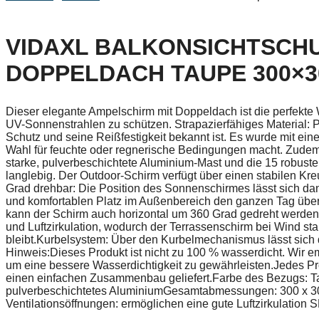
VIDAXL BALKONSICHTSCHU
DOPPELDACH TAUPE 300×30
Dieser elegante Ampelschirm mit Doppeldach ist die perfekte
UV-Sonnenstrahlen zu schützen. Strapazierfähiges Material: Po
Schutz und seine Reißfestigkeit bekannt ist. Es wurde mit ei
Wahl für feuchte oder regnerische Bedingungen macht. Zudem l
starke, pulverbeschichtete Aluminium-Mast und die 15 robus
langlebig. Der Outdoor-Schirm verfügt über einen stabilen Kreu
Grad drehbar: Die Position des Sonnenschirmes lässt sich da
und komfortablen Platz im Außenbereich den ganzen Tag über
kann der Schirm auch horizontal um 360 Grad gedreht werden
und Luftzirkulation, wodurch der Terrassenschirm bei Wind sta
bleibt.Kurbelsystem: Über den Kurbelmechanismus lässt sich 
Hinweis:Dieses Produkt ist nicht zu 100 % wasserdicht. Wir 
um eine bessere Wasserdichtigkeit zu gewährleisten.Jedes Pro
einen einfachen Zusammenbau geliefert.Farbe des Bezugs: Tau
pulverbeschichtetes AluminiumGesamtabmessungen: 300 x 300
Ventilationsöffnungen: ermöglichen eine gute Luftzirkulation