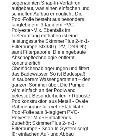
sogenannten Snap-In-Verfahren
aufgebaut, was einen einfachen und
schnellen Aufbau ermöglicht. Die
Pool-Folie besteht aus besonders
langlebigem, 3-lagigem PVC-
Polyester-Mix. Ebenfalls im
Lieferumfang enthalten ist eine
leistungsstarke SkimmerPlus 2-in-1-
Filterpumpe Sfx330 (12V, 1249 l/h)
samt Filterpatrone. Die eingebaute
Abschöpftechnologie entfernt
kontinuierlich
Oberflächenablagerungen und filtert
das Badewasser. So ist Badespaß
in sauberem Wasser garantiert – den
ganzen Sommer über. Die Pumpe
wird einfach an der Poolwand
befestigt. Besonderheiten: • Robuste
Poolkonstruktion aus Metall • Ovale
Rahmenrohre für mehr Stabilität •
Pool-Folie aus 3-lagigem PVC-
Polyester-Mix • Enthaltenes
Zubehör: SkimmerPlus 2-in-1-
Filterpumpe • Snap-In-System sorgt
für einfachen Auf- und Abbau