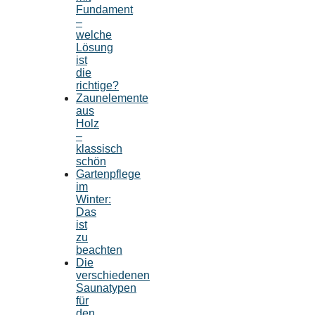
Fundament
–
welche
Lösung
ist
die
richtige?
Zaunelemente
aus
Holz
–
klassisch
schön
Gartenpflege
im
Winter:
Das
ist
zu
beachten
Die
verschiedenen
Saunatypen
für
den