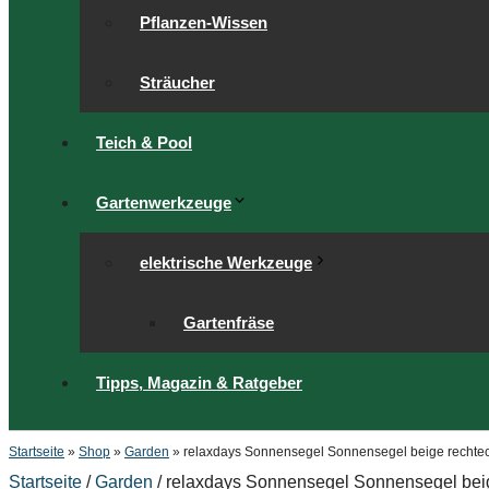
Pflanzen-Wissen
Sträucher
Teich & Pool
Gartenwerkzeuge
elektrische Werkzeuge
Gartenfräse
Tipps, Magazin & Ratgeber
Startseite
»
Shop
»
Garden
»
relaxdays Sonnensegel Sonnensegel beige rechteck
Startseite
/
Garden
/ relaxdays Sonnensegel Sonnensegel beig