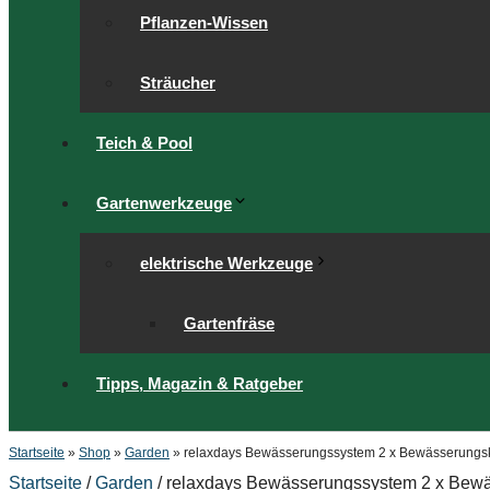
Pflanzen-Wissen
Sträucher
Teich & Pool
Gartenwerkzeuge
elektrische Werkzeuge
Gartenfräse
Tipps, Magazin & Ratgeber
Startseite
»
Shop
»
Garden
»
relaxdays Bewässerungssystem 2 x Bewässerungsku
Startseite
/
Garden
/ relaxdays Bewässerungssystem 2 x Bewäs