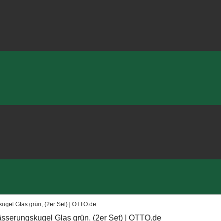
gel Glas grün, (2er Set) | OTTO.de
serungskugel Glas grün, (2er Set) | OTTO.de