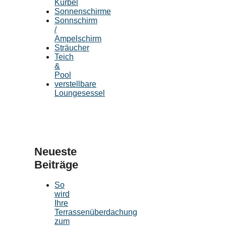
Kurbel
Sonnenschirme
Sonnschirm
/
Ampelschirm
Sträucher
Teich
&
Pool
verstellbare
Loungesessel
Neueste
Beiträge
So
wird
Ihre
Terrassenüberdachung
zum