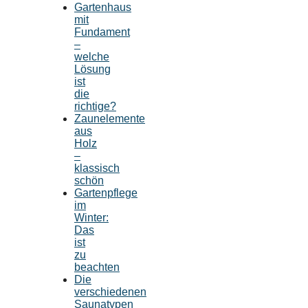
Gartenhaus
mit
Fundament
–
welche
Lösung
ist
die
richtige?
Zaunelemente
aus
Holz
–
klassisch
schön
Gartenpflege
im
Winter:
Das
ist
zu
beachten
Die
verschiedenen
Saunatypen