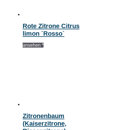
Rote Zitrone Citrus
limon ´Rosso`
ansehen *
Zitronenbaum
(Kaiserzitrone,