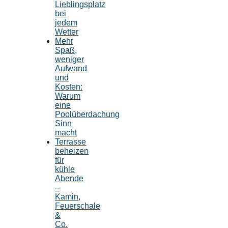
Lieblingsplatz
bei
jedem
Wetter
Mehr
Spaß,
weniger
Aufwand
und
Kosten:
Warum
eine
Poolüberdachung
Sinn
macht
Terrasse
beheizen
für
kühle
Abende
–
Kamin,
Feuerschale
&
Co.