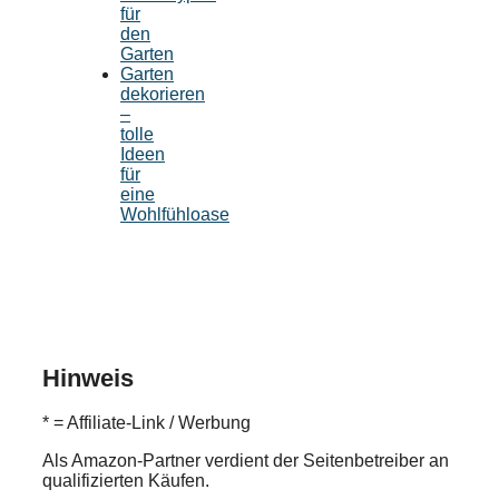
für
den
Garten
Garten
dekorieren
–
tolle
Ideen
für
eine
Wohlfühloase
Hinweis
* = Affiliate-Link / Werbung
Als Amazon-Partner verdient der Seitenbetreiber an
qualifizierten Käufen.