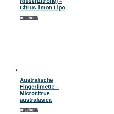
Riesenzitrone) –
Citrus limon Lipo
ansehen *
Australische
Fingerlimette –
Microcitrus
australasica
ansehen *