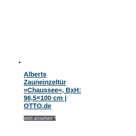
Alberts
Zauneinzeltür
»Chaussee«, BxH:
96,5×100 cm |
OTTO.de
jetzt ansehen *