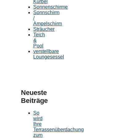
Kurbel
Sonnenschirme
Sonnschirm
/
Ampelschirm
Sträucher
Teich
&
Pool
verstellbare
Loungesessel
Neueste
Beiträge
So
wird
Ihre
Terrassenüberdachung
zum