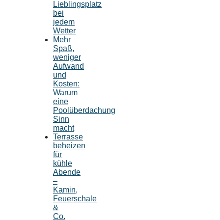
Lieblingsplatz
bei
jedem
Wetter
Mehr
Spaß,
weniger
Aufwand
und
Kosten:
Warum
eine
Poolüberdachung
Sinn
macht
Terrasse
beheizen
für
kühle
Abende
–
Kamin,
Feuerschale
&
Co.