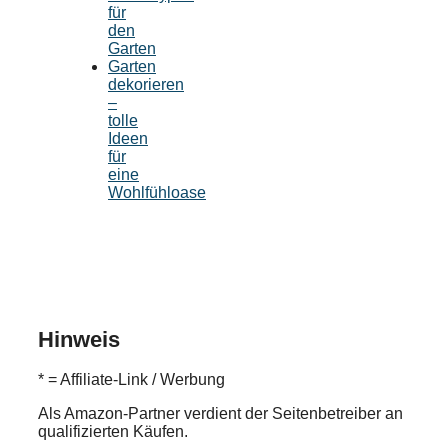
für
den
Garten
Garten
dekorieren
–
tolle
Ideen
für
eine
Wohlfühloase
Hinweis
* = Affiliate-Link / Werbung
Als Amazon-Partner verdient der Seitenbetreiber an
qualifizierten Käufen.