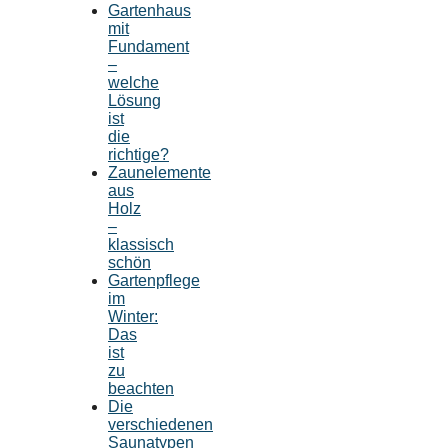
Gartenhaus
mit
Fundament
–
welche
Lösung
ist
die
richtige?
Zaunelemente
aus
Holz
–
klassisch
schön
Gartenpflege
im
Winter:
Das
ist
zu
beachten
Die
verschiedenen
Saunatypen