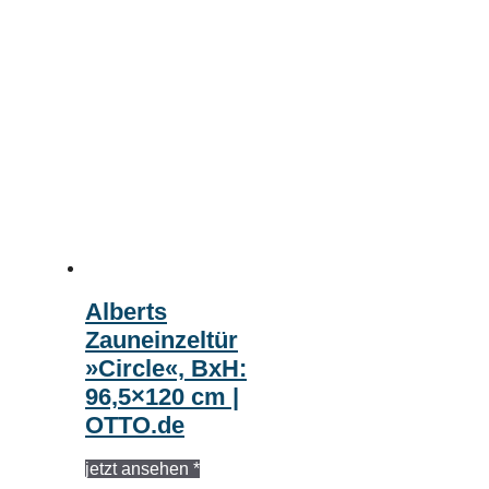
Alberts
Zauneinzeltür
»Circle«, BxH:
96,5×120 cm |
OTTO.de
jetzt ansehen *