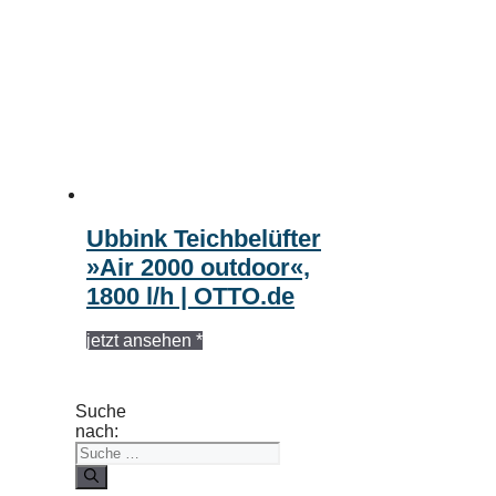
Ubbink Teichbelüfter
»Air 2000 outdoor«,
1800 l/h | OTTO.de
jetzt ansehen *
Suche
nach: