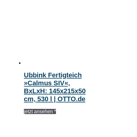
Ubbink Fertigteich
»Calmus SIV«,
BxLxH: 145x215x50
cm, 530 l | OTTO.de
jetzt ansehen *