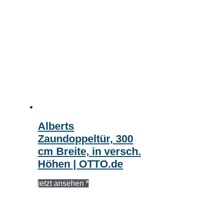
Alberts
Zaundoppeltür, 300
cm Breite, in versch.
Höhen | OTTO.de
jetzt ansehen *