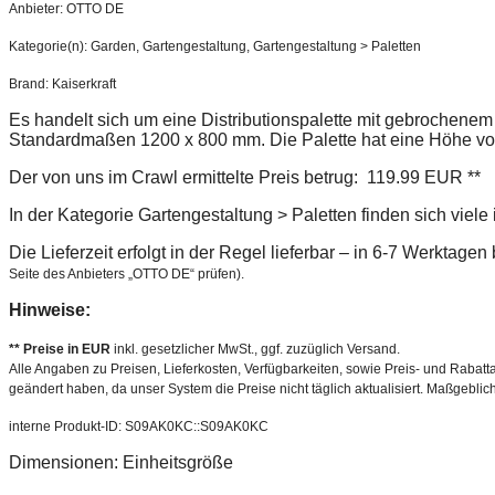
Anbieter: OTTO DE
Kategorie(n): Garden, Gartengestaltung, Gartengestaltung > Paletten
Brand: Kaiserkraft
Es handelt sich um eine Distributionspalette mit gebrochen
Standardmaßen 1200 x 800 mm. Die Palette hat eine Höhe v
Der von uns im Crawl ermittelte Preis betrug: 119.99 EUR **
In der Kategorie Gartengestaltung > Paletten finden sich viel
Die Lieferzeit erfolgt in der Regel lieferbar – in 6-7 Werktage
Seite des Anbieters „OTTO DE“ prüfen).
Hinweise:
** Preise in EUR
inkl. gesetzlicher MwSt., ggf. zuzüglich Versand.
Alle Angaben zu Preisen, Lieferkosten, Verfügbarkeiten, sowie Preis- und Rabatta
geändert haben, da unser System die Preise nicht täglich aktualisiert. Maßgeblic
interne Produkt-ID: S09AK0KC::S09AK0KC
Dimensionen: Einheitsgröße