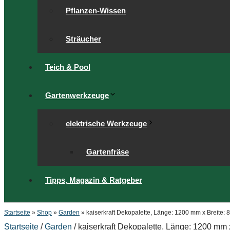
Pflanzen-Wissen
Sträucher
Teich & Pool
Gartenwerkzeuge
elektrische Werkzeuge
Gartenfräse
Tipps, Magazin & Ratgeber
Startseite
»
Shop
»
Garden
»
kaiserkraft Dekopalette, Länge: 1200 mm x Breite:
Startseite
/
Garden
/ kaiserkraft Dekopalette, Länge: 1200 mm