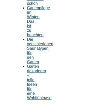
schön
Gartenpflege
im
Winter:
Das
ist
zu
beachten
Die
verschiedenen
Saunatypen
für
den
Garten
Garten
dekorieren
–
tolle
Ideen
für
eine
Wohlfühloase