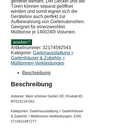
geöffnet werden. Der Deckel und die
Türen können separat geöffnet
werden und somit eignet sich die
Gerätebox auch perfekt zur
Aufbewahrung von Gartenutensilien.
Geeignet für eine/zwei/drei
Mülltonne je 140l/240l Volumen.
ansehen *
Artikelnummer:
32174592543
Kategorie:
Gartenausstattung >
Gartenhäuser & Zubehör >
Mülltonnen-Verkleidungen
Beschreibung
Beschreibung
Anbieter: Mein schöner Garten DE; Produkt-ID:
BY015218-001
Kategorien: Gartenausstattung > Gartenhäuser
& Zubehör > Mülltonnen-Verkleidungen, EAN:
5710611887277