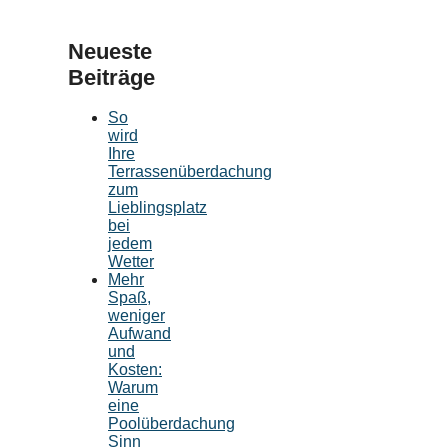
Neueste
Beiträge
So
wird
Ihre
Terrassenüberdachung
zum
Lieblingsplatz
bei
jedem
Wetter
Mehr
Spaß,
weniger
Aufwand
und
Kosten:
Warum
eine
Poolüberdachung
Sinn