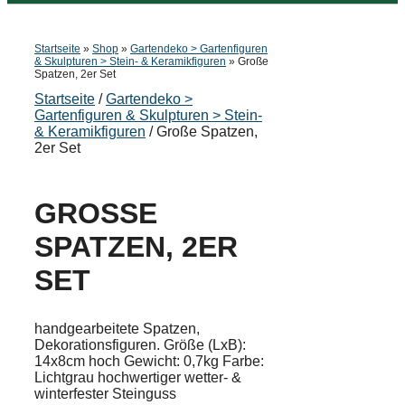
Startseite
»
Shop
»
Gartendeko > Gartenfiguren
& Skulpturen > Stein- & Keramikfiguren
»
Große
Spatzen, 2er Set
Startseite
/
Gartendeko >
Gartenfiguren & Skulpturen > Stein-
& Keramikfiguren
/ Große Spatzen,
2er Set
GROSSE S
PATZEN, 2ER S
ET
handgearbeitete Spatzen,
Dekorationsfiguren. Größe (LxB):
14x8cm hoch Gewicht: 0,7kg Farbe:
Lichtgrau hochwertiger wetter- &
winterfester Steinguss