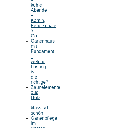
kühle
Abende
–
Kamin,
Feuerschale
&
Co.
Gartenhaus
mit
Fundament
–
welche
Lösung
ist
die
richtige?
Zaunelemente
aus
Holz
–
klassisch
schön
Gartenpflege
im