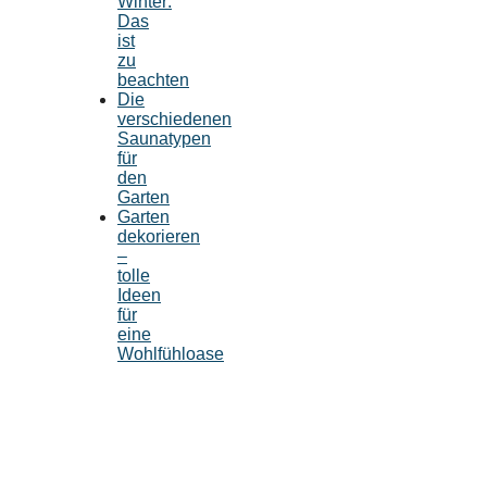
Winter:
Das
ist
zu
beachten
Die
verschiedenen
Saunatypen
für
den
Garten
Garten
dekorieren
–
tolle
Ideen
für
eine
Wohlfühloase