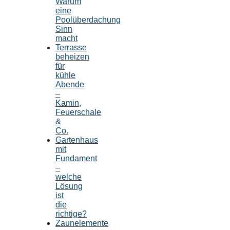
Warum
eine
Poolüberdachung
Sinn
macht
Terrasse
beheizen
für
kühle
Abende
–
Kamin,
Feuerschale
&
Co.
Gartenhaus
mit
Fundament
–
welche
Lösung
ist
die
richtige?
Zaunelemente