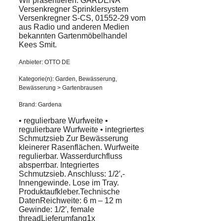
Wir präsentieren: GARDENA
Versenkregner Sprinklersystem
Versenkregner S-CS, 01552-29 vom
aus Radio und anderen Medien
bekannten Gartenmöbelhandel
Kees Smit.
Anbieter: OTTO DE
Kategorie(n): Garden, Bewässerung,
Bewässerung > Gartenbrausen
Brand: Gardena
• regulierbare Wurfweite •
regulierbare Wurfweite • integriertes
Schmutzsieb Zur Bewässerung
kleinerer Rasenflächen. Wurfweite
regulierbar. Wasserdurchfluss
absperrbar. Integriertes
Schmutzsieb. Anschluss: 1/2′,-
Innengewinde. Lose im Tray.
Produktaufkleber.Technische
DatenReichweite: 6 m – 12 m
Gewinde: 1/2′, female
threadLieferumfang1x