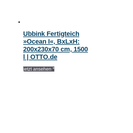
Ubbink Fertigteich
»Ocean I«, BxLxH:
200x230x70 cm, 1500
l | OTTO.de
jetzt ansehen *