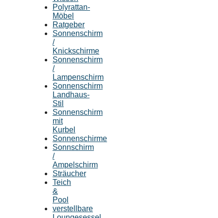
Polyrattan-
Möbel
Ratgeber
Sonnenschirm
/
Knickschirme
Sonnenschirm
/
Lampenschirm
Sonnenschirm
Landhaus-
Stil
Sonnenschirm
mit
Kurbel
Sonnenschirme
Sonnschirm
/
Ampelschirm
Sträucher
Teich
&
Pool
verstellbare
Loungesessel