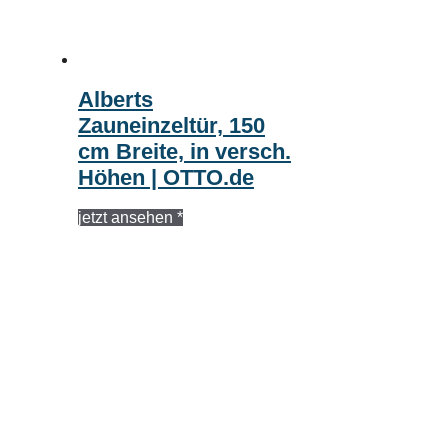
Alberts
Zauneinzeltür, 150
cm Breite, in versch.
Höhen | OTTO.de
jetzt ansehen *