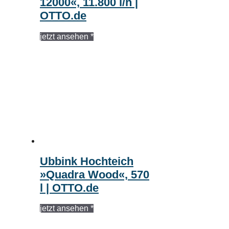
12000«, 11.800 l/h |
OTTO.de
jetzt ansehen *
Ubbink Hochteich
»Quadra Wood«, 570
l | OTTO.de
jetzt ansehen *