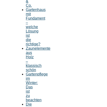
&
Co.
Gartenhaus
mit
Fundament
–
welche
Lösung
ist
die
richtige?
Zaunelemente
aus
Holz
–
klassisch
schön
Gartenpflege
im
Winter:
Das
ist
zu
beachten
Die