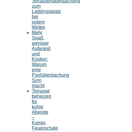
Terrassenüberdachung
zum
Lieblingsplatz
bei
jedem
Wetter
Mehr
Spaß,
weniger
Aufwand
und
Kosten:
Warum
eine
Poolüberdachung
Sinn
macht
Terrasse
beheizen
für
kühle
Abende
–
Kamin,
Feuerschale