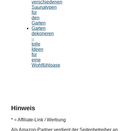
verschiedenen
Saunatypen
für
den
Garten
Garten
dekorieren
–
tolle
Ideen
für
eine
Wohlfühloase
Hinweis
* = Affiliate-Link / Werbung
Als Amazon-Partner verdient der Seitenbetreiber an