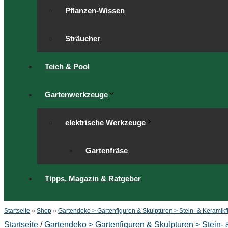
Pflanzen-Wissen
Sträucher
Teich & Pool
Gartenwerkzeuge
elektrische Werkzeuge
Gartenfräse
Tipps, Magazin & Ratgeber
Startseite
»
Shop
»
Gartendeko > Gartenfiguren & Skulpturen > Stein- & Keramikf
Startseite
/
Gartendeko > Gartenfiguren & Skulpturen > Stein-