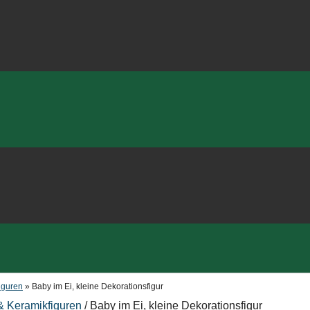
iguren
»
Baby im Ei, kleine Dekorationsfigur
 & Keramikfiguren
/ Baby im Ei, kleine Dekorationsfigur