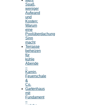
Mehr
Spaß,
weniger
Aufwand
und
Kosten:
Warum
eine
Poolüberdachung
Sinn
macht
Terrasse
beheizen
für
kühle
Abende
–
Kamin,
Feuerschale
&
Co.
Gartenhaus
mit
Fundament
–