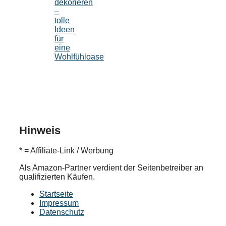
dekorieren
–
tolle
Ideen
für
eine
Wohlfühloase
Hinweis
* = Affiliate-Link / Werbung
Als Amazon-Partner verdient der Seitenbetreiber an
qualifizierten Käufen.
Startseite
Impressum
Datenschutz