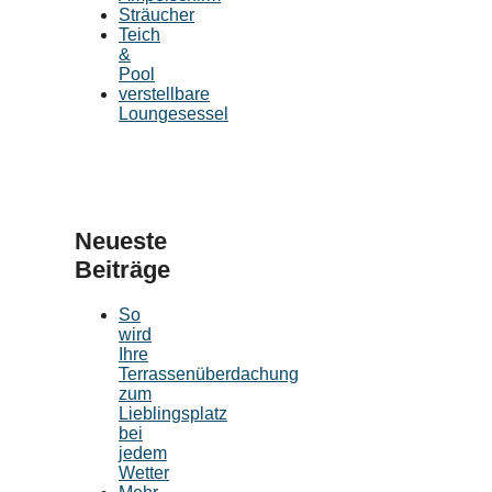
Sträucher
Teich
&
Pool
verstellbare
Loungesessel
Neueste
Beiträge
So
wird
Ihre
Terrassenüberdachung
zum
Lieblingsplatz
bei
jedem
Wetter