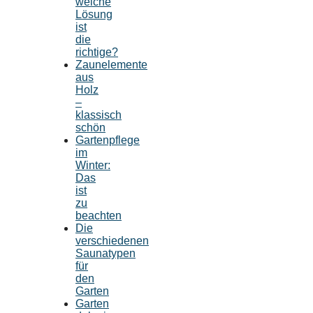
welche
Lösung
ist
die
richtige?
Zaunelemente
aus
Holz
–
klassisch
schön
Gartenpflege
im
Winter:
Das
ist
zu
beachten
Die
verschiedenen
Saunatypen
für
den
Garten
Garten