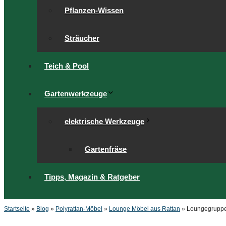
Pflanzen-Wissen
Sträucher
Teich & Pool
Gartenwerkzeuge
elektrische Werkzeuge
Gartenfräse
Tipps, Magazin & Ratgeber
Startseite
»
Blog
»
Polyrattan-Möbel
»
Lounge Möbel aus Rattan
»
Loungegruppe 