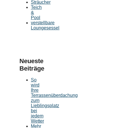
Sträucher
Teich
&
Pool
verstellbare
Loungesessel
Neueste
Beiträge
So
wird
Ihre
Terrassenüberdachung
zum
Lieblingsplatz
bei
jedem
Wetter
Mehr