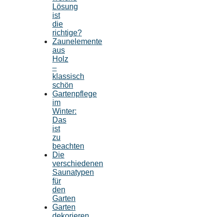
Lösung
ist
die
richtige?
Zaunelemente
aus
Holz
–
klassisch
schön
Gartenpflege
im
Winter:
Das
ist
zu
beachten
Die
verschiedenen
Saunatypen
für
den
Garten
Garten
dekorieren