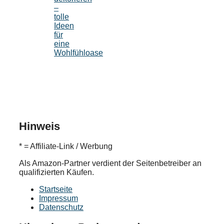
–
tolle
Ideen
für
eine
Wohlfühloase
Hinweis
* = Affiliate-Link / Werbung
Als Amazon-Partner verdient der Seitenbetreiber an
qualifizierten Käufen.
Startseite
Impressum
Datenschutz