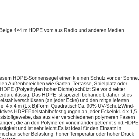
² Beige 4×4 m HDPE vom aus Radio und anderen Medien
iesem HDPE-Sonnensegel einen kleinen Schutz vor der Sonne,
llen Außenbereichen wie Garten, Terrasse, Spielplatz oder
PE (Polyethylen hoher Dichte) schützt Sie vor direkter
durchlässig. Das HDPE ist speziell behandelt, daher ist es
lstahlverschlüssen (an jeder Ecke) und den mitgelieferten
ße: 4 x 4 m (L x B)Form: QuadratischCa. 90% UV-SchutzWind-
tives HDPEEdelstahlbefestigungen an jeder EckeInkl. 4 x 1,5
tstoffgewebe, das aus vier verschiedenen polymeren Fasern
längen, die an den Polymeren voneinander getrennt sind.HDPE
igkeit und ist sehr leicht.Es ist ideal für den Einsatz in
mechanischer Belastung, hoher Temperatur oder hoher Druck