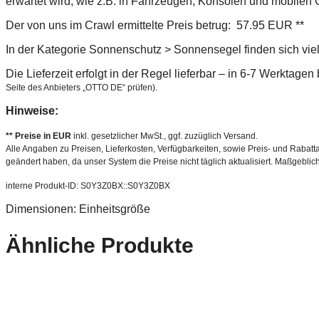
erwartet wird, wie z.B. in Fahrzeugen, Konsolen und mobilen 
Der von uns im Crawl ermittelte Preis betrug: 57.95 EUR **
In der Kategorie Sonnenschutz > Sonnensegel finden sich vie
Die Lieferzeit erfolgt in der Regel lieferbar – in 6-7 Werktage
Seite des Anbieters „OTTO DE“ prüfen).
Hinweise:
** Preise in EUR
inkl. gesetzlicher MwSt., ggf. zuzüglich Versand.
Alle Angaben zu Preisen, Lieferkosten, Verfügbarkeiten, sowie Preis- und Rabatta
geändert haben, da unser System die Preise nicht täglich aktualisiert. Maßgeblic
interne Produkt-ID: S0Y3Z0BX::S0Y3Z0BX
Dimensionen: Einheitsgröße
Ähnliche Produkte