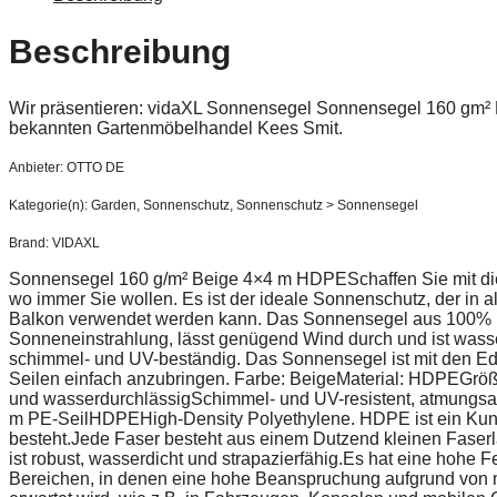
Beschreibung
Wir präsentieren: vidaXL Sonnensegel Sonnensegel 160 gm
bekannten Gartenmöbelhandel Kees Smit.
Anbieter: OTTO DE
Kategorie(n): Garden, Sonnenschutz, Sonnenschutz > Sonnensegel
Brand: VIDAXL
Sonnensegel 160 g/m² Beige 4×4 m HDPESchaffen Sie mit d
wo immer Sie wollen. Es ist der ideale Sonnenschutz, der in a
Balkon verwendet werden kann. Das Sonnensegel aus 100% HD
Sonneneinstrahlung, lässt genügend Wind durch und ist wasser
schimmel- und UV-beständig. Das Sonnensegel ist mit den Ede
Seilen einfach anzubringen. Farbe: BeigeMaterial: HDPEGrö
und wasserdurchlässigSchimmel- und UV-resistent, atmungsak
m PE-SeilHDPEHigh-Density Polyethylene. HDPE ist ein Kuns
besteht.Jede Faser besteht aus einem Dutzend kleinen Faser
ist robust, wasserdicht und strapazierfähig.Es hat eine hohe Fest
Bereichen, in denen eine hohe Beanspruchung aufgrund von 