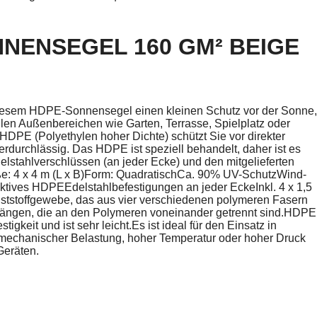
NENSEGEL 160 GM² BEIGE
iesem HDPE-Sonnensegel einen kleinen Schutz vor der Sonne,
llen Außenbereichen wie Garten, Terrasse, Spielplatz oder
PE (Polyethylen hoher Dichte) schützt Sie vor direkter
durchlässig. Das HDPE ist speziell behandelt, daher ist es
lstahlverschlüssen (an jeder Ecke) und den mitgelieferten
ße: 4 x 4 m (L x B)Form: QuadratischCa. 90% UV-SchutzWind-
tives HDPEEdelstahlbefestigungen an jeder EckeInkl. 4 x 1,5
tstoffgewebe, das aus vier verschiedenen polymeren Fasern
längen, die an den Polymeren voneinander getrennt sind.HDPE
igkeit und ist sehr leicht.Es ist ideal für den Einsatz in
mechanischer Belastung, hoher Temperatur oder hoher Druck
Geräten.