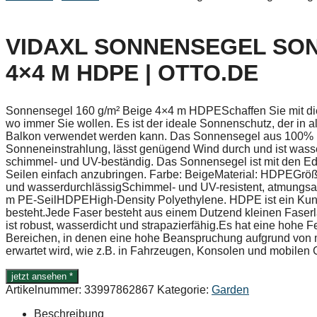
VIDAXL SONNENSEGEL SON
4×4 M HDPE | OTTO.DE
Sonnensegel 160 g/m² Beige 4×4 m HDPESchaffen Sie mit d
wo immer Sie wollen. Es ist der ideale Sonnenschutz, der in a
Balkon verwendet werden kann. Das Sonnensegel aus 100% HD
Sonneneinstrahlung, lässt genügend Wind durch und ist wasser
schimmel- und UV-beständig. Das Sonnensegel ist mit den Ede
Seilen einfach anzubringen. Farbe: BeigeMaterial: HDPEGrö
und wasserdurchlässigSchimmel- und UV-resistent, atmungsak
m PE-SeilHDPEHigh-Density Polyethylene. HDPE ist ein Kuns
besteht.Jede Faser besteht aus einem Dutzend kleinen Faser
ist robust, wasserdicht und strapazierfähig.Es hat eine hohe Fest
Bereichen, in denen eine hohe Beanspruchung aufgrund von 
erwartet wird, wie z.B. in Fahrzeugen, Konsolen und mobilen 
jetzt ansehen *
Artikelnummer:
33997862867
Kategorie:
Garden
Beschreibung