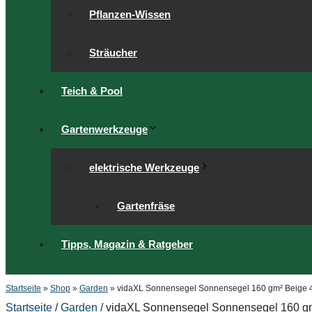
Pflanzen-Wissen
Sträucher
Teich & Pool
Gartenwerkzeuge
elektrische Werkzeuge
Gartenfräse
Tipps, Magazin & Ratgeber
Startseite
»
Shop
»
Garden
»
vidaXL Sonnensegel Sonnensegel 160 gm² Beige
Startseite
/
Garden
/ vidaXL Sonnensegel Sonnensegel 160 g