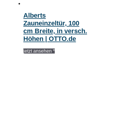
Alberts
Zauneinzeltür, 100
cm Breite, in versch.
Höhen | OTTO.de
jetzt ansehen *