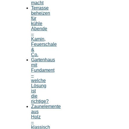
macht
Terrasse
beheizen
für
kühle
Abende
–
Kamin,
Feuerschale
&
Co.
Gartenhaus
mit
Fundament
–
welche
Lösung
ist
die
richtige?
Zaunelemente
aus
Holz
–
klassisch