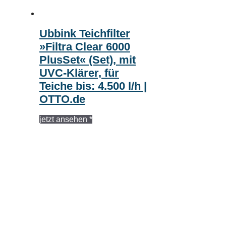
Ubbink Teichfilter
»Filtra Clear 6000
PlusSet« (Set), mit
UVC-Klärer, für
Teiche bis: 4.500 l/h |
OTTO.de
jetzt ansehen *