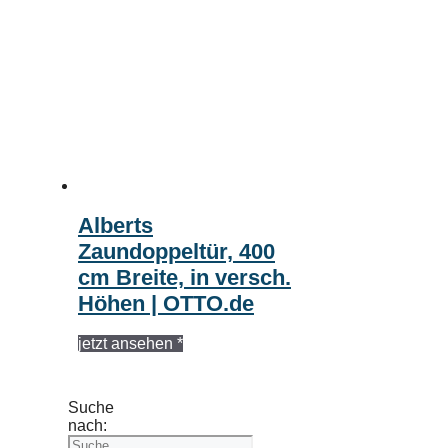
Alberts
Zaundoppeltür, 400
cm Breite, in versch.
Höhen | OTTO.de
jetzt ansehen *
Suche
nach: