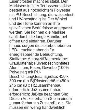
Eisenpfosten macht es stabil. Der
Markisenstoff der Terrassenmarkise
besteht aus hochdichtem Polyester
mit PU-Beschichtung, die wasserfest
und UV-beständig ist. Der Winkel
und die Höhe können an Ihre
spezifischen Bedürfnisse angepasst
werden. Sie können die Markise
sanft durch die lange Handkurbel
öffnen und einfahren. Darüber
hinaus sorgen die solarbetriebenen
LED-Leuchten abends für
energiesparende Beleuchtung.
Stofffarbe: AnthrazitRahmenfarbe:
GrauMaterial: Pulverbeschichtetes
Aluminium, Eisen, Gewebe (100%
Polyester) mit PU-
BeschichtungGesamtgröße: 450 x
300 cm (L x B)Pfostengröße: 450 x
245 cm (B x H)Zusammenbau
erforderlich: JaZusammenbau
erforderlich: JaBitte beachten Sie:
Diesen Artikel erhalten Sie in einem
„,umaufgebauten Zustand“,, d.h. Sie
müssen ein wenig handwerklich