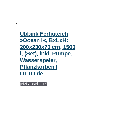
Ubbink Fertigteich
»Ocean I«, BxLxH:
200x230x70 cm, 1500
l, (Set), inkl. Pumpe,
Wasserspeier,
Pflanzkörben |
OTTO.de
jetzt ansehen *