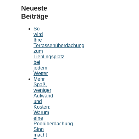
Neueste
Beiträge
So
wird
Ihre
Terrassenüberdachung
zum
Lieblingsplatz
bei
jedem
Wetter
Mehr
Spaß,
weniger
Aufwand
und
Kosten:
Warum
eine
Poolüberdachung
Sinn
macht