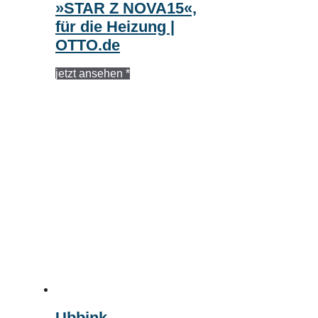
»STAR Z NOVA15«,
für die Heizung |
OTTO.de
jetzt ansehen *
Ubbink