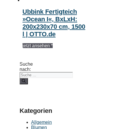
Ubbink Fertigteich
»Ocean I«, BxLxH:
200x230x70 cm, 1500
l | OTTO.de
jetzt ansehen *
Suche
nach:
Kategorien
Allgemein
Blumen