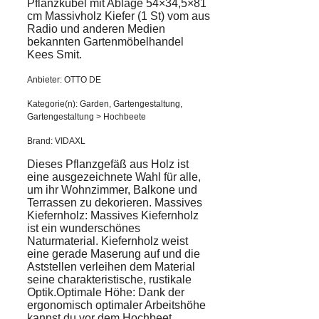
Pflanzkübel mit Ablage 54×34,5×81
cm Massivholz Kiefer (1 St) vom aus
Radio und anderen Medien
bekannten Gartenmöbelhandel
Kees Smit.
Anbieter: OTTO DE
Kategorie(n): Garden, Gartengestaltung,
Gartengestaltung > Hochbeete
Brand: VIDAXL
Dieses Pflanzgefäß aus Holz ist
eine ausgezeichnete Wahl für alle,
um ihr Wohnzimmer, Balkone und
Terrassen zu dekorieren. Massives
Kiefernholz: Massives Kiefernholz
ist ein wunderschönes
Naturmaterial. Kiefernholz weist
eine gerade Maserung auf und die
Aststellen verleihen dem Material
seine charakteristische, rustikale
Optik.Optimale Höhe: Dank der
ergonomisch optimaler Arbeitshöhe
kannst du vor dem Hochbeet