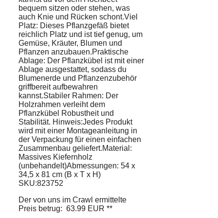
bequem sitzen oder stehen, was
auch Knie und Rücken schont.Viel
Platz: Dieses Pflanzgefäß bietet
reichlich Platz und ist tief genug, um
Gemüse, Kräuter, Blumen und
Pflanzen anzubauen.Praktische
Ablage: Der Pflanzkübel ist mit einer
Ablage ausgestattet, sodass du
Blumenerde und Pflanzenzubehör
griffbereit aufbewahren
kannst.Stabiler Rahmen: Der
Holzrahmen verleiht dem
Pflanzkübel Robustheit und
Stabilität. Hinweis:Jedes Produkt
wird mit einer Montageanleitung in
der Verpackung für einen einfachen
Zusammenbau geliefert.Material:
Massives Kiefernholz
(unbehandelt)Abmessungen: 54 x
34,5 x 81 cm (B x T x H)
SKU:823752
Der von uns im Crawl ermittelte
Preis betrug: 63.99 EUR **