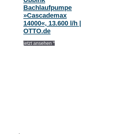
Bachlaufpumpe
»Cascademax
14000«, 13.600 l/h |
OTTO.de
jetzt ansehen *