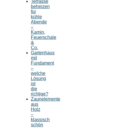
Terrasse
beheizen
für
kühle
Abende
–
Kamin,
Feuerschale
&
Co.
Gartenhaus
mit
Fundament
–
welche
Lösung
ist
die
richtige?
Zaunelemente
aus
Holz
–
klassisch
schön