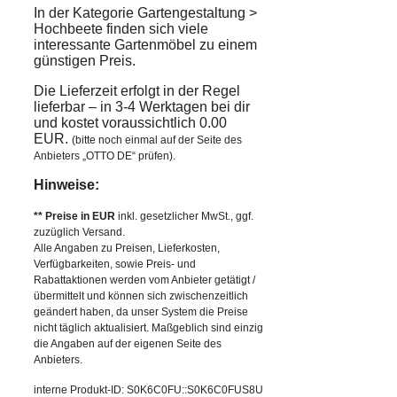
In der Kategorie Gartengestaltung >
Hochbeete finden sich viele
interessante Gartenmöbel zu einem
günstigen Preis.
Die Lieferzeit erfolgt in der Regel
lieferbar – in 3-4 Werktagen bei dir
und kostet voraussichtlich 0.00
EUR.
(bitte noch einmal auf der Seite des
Anbieters „OTTO DE“ prüfen).
Hinweise:
** Preise in EUR
inkl. gesetzlicher MwSt., ggf.
zuzüglich Versand.
Alle Angaben zu Preisen, Lieferkosten,
Verfügbarkeiten, sowie Preis- und
Rabattaktionen werden vom Anbieter getätigt /
übermittelt und können sich zwischenzeitlich
geändert haben, da unser System die Preise
nicht täglich aktualisiert. Maßgeblich sind einzig
die Angaben auf der eigenen Seite des
Anbieters.
interne Produkt-ID: S0K6C0FU::S0K6C0FUS8U