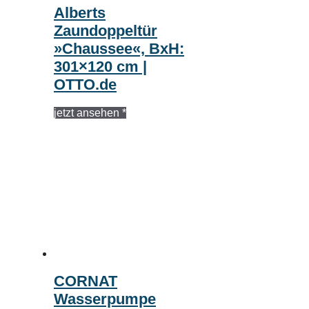
Alberts
Zaundoppeltür
»Chaussee«, BxH:
301×120 cm |
OTTO.de
jetzt ansehen *
CORNAT
Wasserpumpe