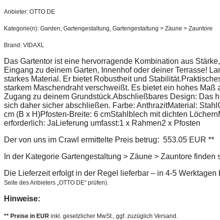
Anbieter: OTTO DE
Kategorie(n): Garden, Gartengestaltung, Gartengestaltung > Zäune > Zauntore
Brand: VIDAXL
Das Gartentor ist eine hervorragende Kombination aus Stärke, 
Eingang zu deinem Garten, Innenhof oder deiner Terrasse! Lan
starkes Material. Er bietet Robustheit und Stabilität.Praktisches
starkem Maschendraht verschweißt. Es bietet ein hohes Maß an
Zugang zu deinem Grundstück.Abschließbares Design: Das hinte
sich daher sicher abschließen. Farbe: AnthrazitMaterial: Stah
cm (B x H)Pfosten-Breite: 6 cmStahlblech mit dichten Löche
erforderlich: JaLieferung umfasst:1 x Rahmen2 x Pfosten
Der von uns im Crawl ermittelte Preis betrug: 553.05 EUR **
In der Kategorie Gartengestaltung > Zäune > Zauntore finden 
Die Lieferzeit erfolgt in der Regel lieferbar – in 4-5 Werktage
Seite des Anbieters „OTTO DE“ prüfen).
Hinweise:
** Preise in EUR
inkl. gesetzlicher MwSt., ggf. zuzüglich Versand.