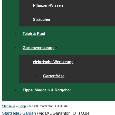
Pflanzen-Wissen
Sträucher
Teich & Pool
Gartenwerkzeuge
elektrische Werkzeuge
Gartenfräse
Tipps, Magazin & Ratgeber
Startseite
»
Shop
»
vidaXL Gartentor | OTTO.de
Startseite
/
Garden
/ vidaXL Gartentor | OTTO.de