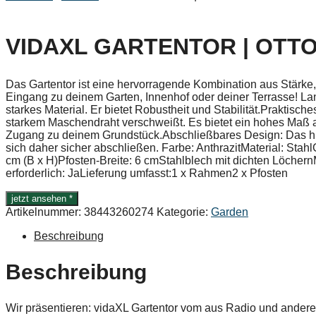
VIDAXL GARTENTOR | OTTO
Das Gartentor ist eine hervorragende Kombination aus Stärke, 
Eingang zu deinem Garten, Innenhof oder deiner Terrasse! Lan
starkes Material. Er bietet Robustheit und Stabilität.Praktisches
starkem Maschendraht verschweißt. Es bietet ein hohes Maß an
Zugang zu deinem Grundstück.Abschließbares Design: Das hinte
sich daher sicher abschließen. Farbe: AnthrazitMaterial: Stah
cm (B x H)Pfosten-Breite: 6 cmStahlblech mit dichten Löche
erforderlich: JaLieferung umfasst:1 x Rahmen2 x Pfosten
jetzt ansehen *
Artikelnummer:
38443260274
Kategorie:
Garden
Beschreibung
Beschreibung
Wir präsentieren: vidaXL Gartentor vom aus Radio und ande