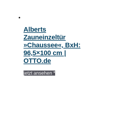
Alberts
Zauneinzeltür
»Chaussee«, BxH:
96,5×100 cm |
OTTO.de
jetzt ansehen *