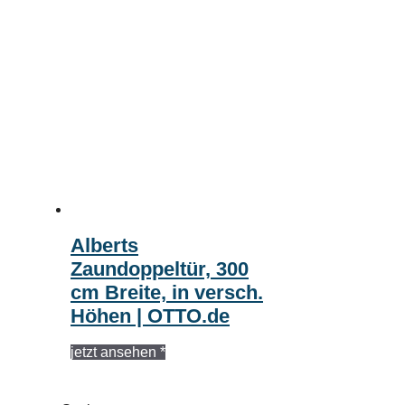
Alberts
Zaundoppeltür, 300
cm Breite, in versch.
Höhen | OTTO.de
jetzt ansehen *