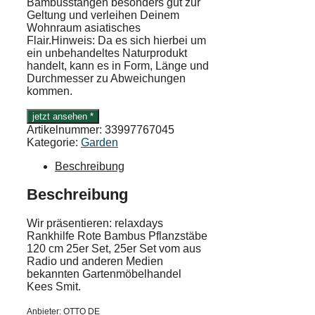
Bambusstangen besonders gut zur
Geltung und verleihen Deinem
Wohnraum asiatisches
Flair.Hinweis: Da es sich hierbei um
ein unbehandeltes Naturprodukt
handelt, kann es in Form, Länge und
Durchmesser zu Abweichungen
kommen.
jetzt ansehen *
Artikelnummer:
33997767045
Kategorie:
Garden
Beschreibung
Beschreibung
Wir präsentieren: relaxdays
Rankhilfe Rote Bambus Pflanzstäbe
120 cm 25er Set, 25er Set vom aus
Radio und anderen Medien
bekannten Gartenmöbelhandel
Kees Smit.
Anbieter: OTTO DE