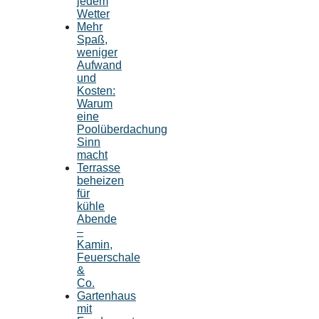
jedem
Wetter
Mehr
Spaß,
weniger
Aufwand
und
Kosten:
Warum
eine
Poolüberdachung
Sinn
macht
Terrasse
beheizen
für
kühle
Abende
–
Kamin,
Feuerschale
&
Co.
Gartenhaus
mit