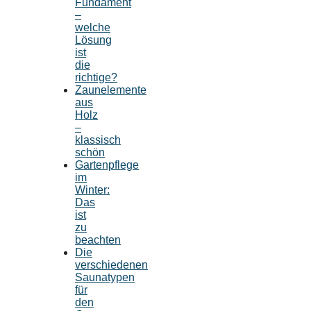
Fundament
–
welche
Lösung
ist
die
richtige?
Zaunelemente
aus
Holz
–
klassisch
schön
Gartenpflege
im
Winter:
Das
ist
zu
beachten
Die
verschiedenen
Saunatypen
für
den