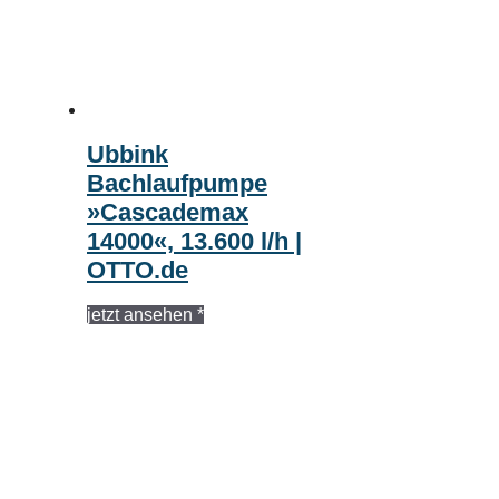
Ubbink
Bachlaufpumpe
»Cascademax
14000«, 13.600 l/h |
OTTO.de
jetzt ansehen *