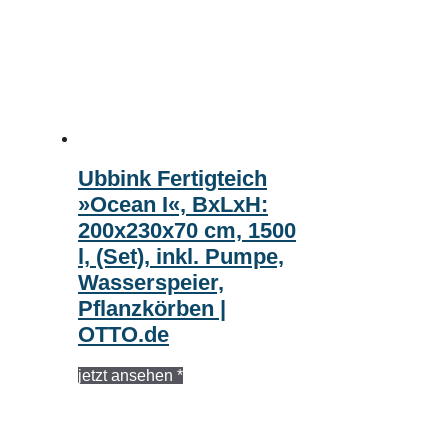
Ubbink Fertigteich
»Ocean I«, BxLxH:
200x230x70 cm, 1500
l, (Set), inkl. Pumpe,
Wasserspeier,
Pflanzkörben |
OTTO.de
jetzt ansehen *