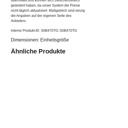
übermittelt und können sich zwischenzeitlich
geändert haben, da unser System die Preise
nicht täglich aktualisiert. Maßgeblich sind einzig
die Angaben auf der eigenen Seite des
Anbieters.
interne Produkt-ID: S0B470TG::S0B470TG
Dimensionen: Einheitsgröße
Ähnliche Produkte