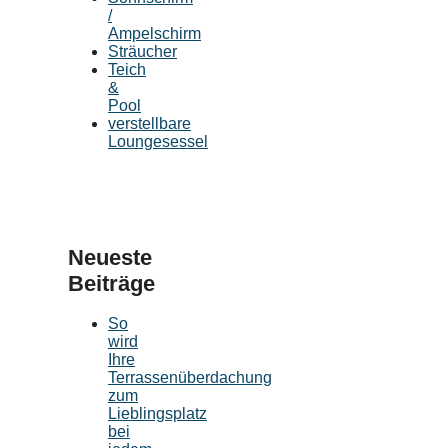
/
Ampelschirm
Sträucher
Teich
&
Pool
verstellbare
Loungesessel
Neueste
Beiträge
So
wird
Ihre
Terrassenüberdachung
zum
Lieblingsplatz
bei