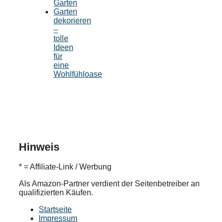
Garten
Garten
dekorieren
–
tolle
Ideen
für
eine
Wohlfühloase
Hinweis
* = Affiliate-Link / Werbung
Als Amazon-Partner verdient der Seitenbetreiber an
qualifizierten Käufen.
Startseite
Impressum